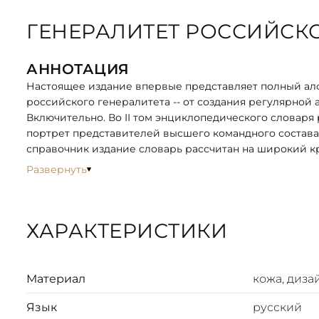
ГЕНЕРАЛИТЕТ РОССИЙСКО
АННОТАЦИЯ
Настоящее издание впервые представляет полный ал
российского генералитета -- от создания регулярной ар
Включительно. Во II том энциклопедического словаря
портрет представителей высшего командного состава
справочник издание словарь рассчитан на широкий кр
государственных и общественно-политических деятел
Развернуть
возрождающейся России.
ОПИСАНИЕ
ХАРАКТЕРИСТИКИ
Богато оформленное собрание, представлено в подар
иллюстрированной вставкой из цветного металла. Обл
оформлен в мраморной технике. Ляссе из шёлковой л
вдохновлён дизайном книги.
Материал
кожа, диза
Собрание представлено в оригинальном подарочном к
Язык
русский
комплекте. Цветовое сочетание переплёта и упаковки