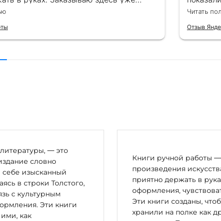
ля бизнес-партнеров, всегда всё
подароче
ью
Читать по
 от общения с консультантами до
их книг. Однозначно рекомендую
рты
Отзыв Янде
литературы, — это
Книги ручной работы — 
издание словно
произведения искусства
в себе изысканный
приятно держать в рука
сь в строки Толстого,
оформления, чувствоват
зь с культурным
Эти книги созданы, что
ормления. Эти книги
хранили на полке как д
 ими, как