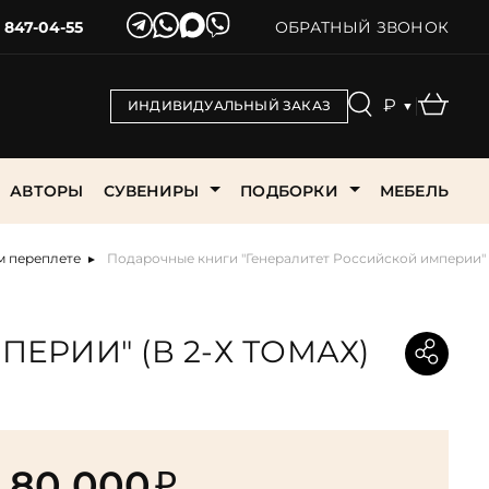
) 847-04-55
ОБРАТНЫЙ ЗВОНОК
₽
ИНДИВИДУАЛЬНЫЙ ЗАКАЗ
▼
АВТОРЫ
СУВЕНИРЫ
ПОДБОРКИ
МЕБЕЛЬ
м переплете
Подарочные книги "Генералитет Российской империи" (
и
Собрания сочинений
Книга в подарок врачу
Библиотека всемирной
РИИ" (В 2-Х ТОМАХ)
я
Спорт
литературы
убежная
Книга в подарок женщине
Философия
Библиотека ЖЗЛ
проза
Книга в подарок мужчине
Ценные бумаги (акции,
ика
Библиотека зарубежной
Армия и
облигации)
Книга в подарок на свадьбу
ка
классики
инений
80 000
₽
Эзотерика, мистика, тайные
Книга в подарок на юбилей