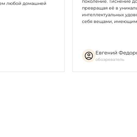
поколение. Тиснение до
цем любой домашней
превращая её в уникал
интеллектуальных удово
себя вещами, имеющим
Евгений Федор
обозреватель