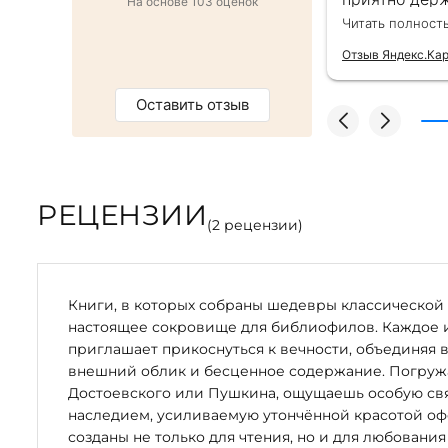
На основе 103 оценок
от же день. Золотая закладка для
второй раз д
Читать полност
тным бонусом. Однозначно
безупречно —
магазин :)
качества сам
Отзыв Яндекс.Ка
Оставить отзыв
РЕЦЕНЗИИ
(
2
рецензии)
Книги, в которых собраны шедевры классической 
настоящее сокровище для библиофилов. Каждое 
приглашает прикоснуться к вечности, объединяя 
внешний облик и бесценное содержание. Погружая
Достоевского или Пушкина, ощущаешь особую свя
наследием, усиливаемую утончённой красотой оф
созданы не только для чтения, но и для любования