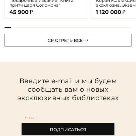
Подарочное издание "Книга
Коран коллекцио
притч царя Соломона"
эксклюзив. Экзе
ППМ
45 900
1 120 000
₽
₽
СМОТРЕТЬ ВСЕ
Введите e-mail и мы будем
сообщать вам о новых
эксклюзивных библиотеках
ПОДПИСАТЬСЯ