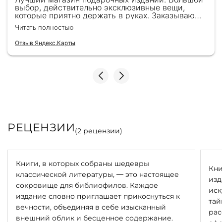
выбор, действительно эксклюзивные вещи,
которые приятно держать в руках. Заказываю
здесь уже второй раз для бизнес-партнеров,
Читать полностью
всегда всё безупречно — от общения с
консультантами до качества самих книг.
Отзыв Яндекс.Карты
Однозначно рекомендую
РЕЦЕНЗИИ
(
2
рецензии)
Книги, в которых собраны шедевры
Кни
классической литературы, — это настоящее
изд
сокровище для библиофилов. Каждое
иск
издание словно приглашает прикоснуться к
тай
вечности, объединяя в себе изысканный
рас
внешний облик и бесценное содержание.