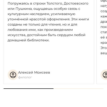
офо
Погружаясь в строки Толстого, Достоевского
нат
или Пушкина, ощущаешь особую связь с
соз
культурным наследием, усиливаемую
каж
утончённой красотой оформления. Эти книги
дра
созданы не только для чтения, но и для
пок
любования ими, как произведением
ста
искусства, достойным быть сердцем любой
её 
домашней библиотеки.
кра
Это
вещ
Алексей Моисеев
филолог