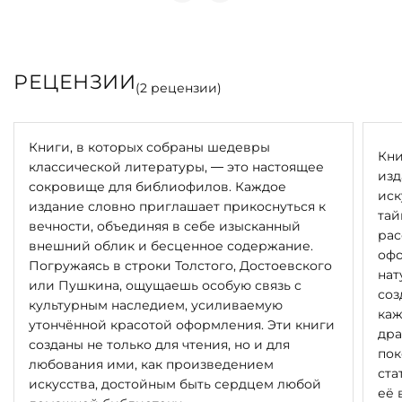
РЕЦЕНЗИИ
(
2
рецензии)
Книги, в которых собраны шедевры
Кни
классической литературы, — это настоящее
изд
сокровище для библиофилов. Каждое
иск
издание словно приглашает прикоснуться к
тай
вечности, объединяя в себе изысканный
рас
внешний облик и бесценное содержание.
офо
Погружаясь в строки Толстого, Достоевского
нат
или Пушкина, ощущаешь особую связь с
соз
культурным наследием, усиливаемую
каж
утончённой красотой оформления. Эти книги
дра
созданы не только для чтения, но и для
пок
любования ими, как произведением
ста
искусства, достойным быть сердцем любой
её 