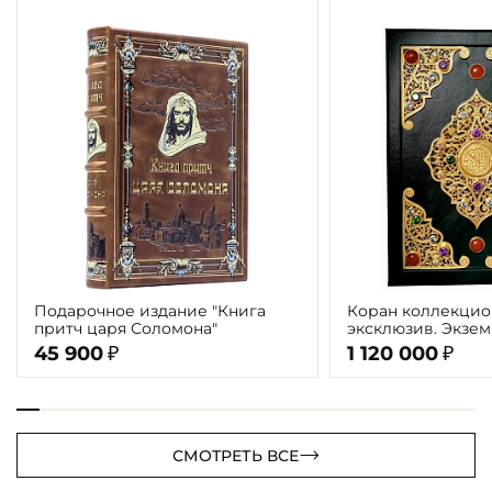
Подарочное издание "Книга
Коран коллекцио
притч царя Соломона"
эксклюзив. Экзе
ППМ
45 900
1 120 000
₽
₽
СМОТРЕТЬ ВСЕ