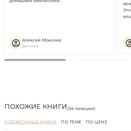
домашней библиотеки.
кра
Это
вещ
Алексей Моисеев
филолог
ПОХОЖИЕ КНИГИ
(
34
позиции)
ПОДАРОЧНЫЕ КНИГИ
ПО ТЕМЕ
ПО ЦЕНЕ