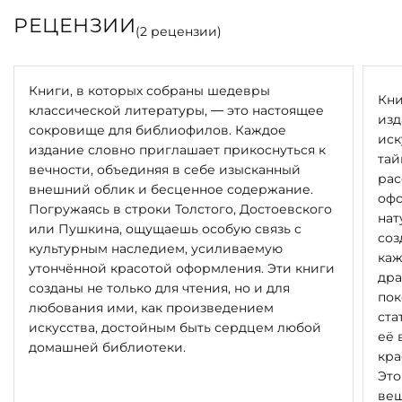
РЕЦЕНЗИИ
(
2
рецензии)
Книги, в которых собраны шедевры
Кни
классической литературы, — это настоящее
изд
сокровище для библиофилов. Каждое
иск
издание словно приглашает прикоснуться к
тай
вечности, объединяя в себе изысканный
рас
внешний облик и бесценное содержание.
офо
Погружаясь в строки Толстого, Достоевского
нат
или Пушкина, ощущаешь особую связь с
соз
культурным наследием, усиливаемую
каж
утончённой красотой оформления. Эти книги
дра
созданы не только для чтения, но и для
пок
любования ими, как произведением
ста
искусства, достойным быть сердцем любой
её 
домашней библиотеки.
кра
Это
вещ