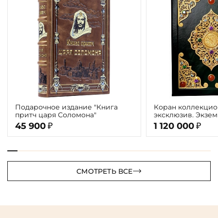
Подарочное издание "Книга
Коран коллекцио
притч царя Соломона"
эксклюзив. Экзе
ППМ
45 900
1 120 000
₽
₽
СМОТРЕТЬ ВСЕ