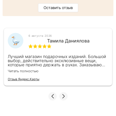
Оставить отзыв
6 августа 2026
Тамила Даниялова
Лучший магазин подарочных изданий. Большой
выбор, действительно эксклюзивные вещи,
которые приятно держать в руках. Заказываю
здесь уже второй раз для бизнес-партнеров,
Читать полностью
всегда всё безупречно — от общения с
консультантами до качества самих книг.
Отзыв Яндекс.Карты
Однозначно рекомендую