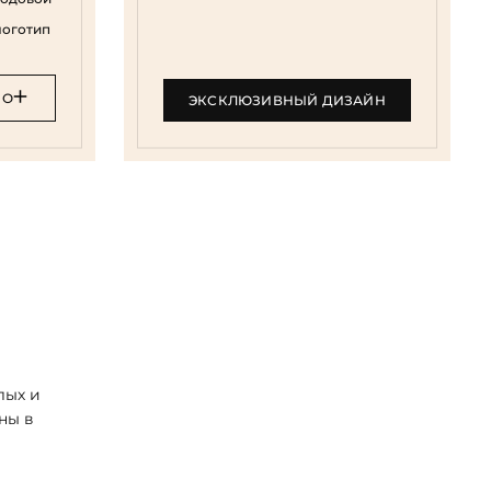
логотип
НО
ЭКСКЛЮЗИВНЫЙ ДИЗАЙН
лых и
ны в