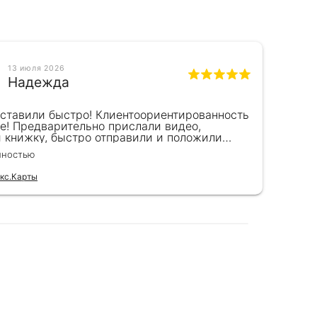
13 июля 2026
выдающимся
Надежда
оставили быстро! Клиентоориентированность
Кра
интересная
е! Предварительно прислали видео,
сот
т белого к
и книжку, быстро отправили и положили
пок
к) Спасибо!!!
вел
лностью
Чита
для
м медную
кс.Карты
Отзы
лированная
тствие
рехода от
ерства,