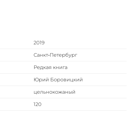
очисленные
и.
перспектив,
 рано или
ьмой: «Се,
2019
 Русской
Санкт‑Петербург
Редкая книга
 тайн», —
Юрий Боровицкий
ручном
цельнокожаный
й язык
120
, полностью
 Иустин
овечества