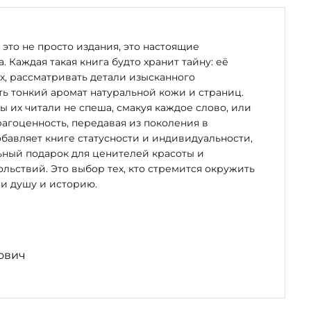
зок к
это не просто издания, это настоящие
ую
. Каждая такая книга будто хранит тайну: её
тичь
х, рассматривать детали изысканного
перевод на
ь тонкий аромат натуральной кожи и страниц.
бы их читали не спеша, смакуя каждое слово, или
рагоценность, передавая из поколения в
зуальное
бавляет книге статусности и индивидуальности,
, агнец и
ьный подарок для ценителей красоты и
ладенца… Их
льствий. Это выбор тех, кто стремится окружить
и душу и историю.
экземпляр
ович