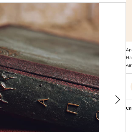
Религия
Спорт и Хобби
на
Путешествия и
Сказки. Басни. Фольклор
открытия
Тайные сообще
ры к
мистика, эзот
Словари. Энциклопедии
Религия
 Рыбалка
Транспорт
оль
Репринты
Экономика и 
Россия и Символика РФ
Энциклопедии
Ар
Сатира и Юмор
Словари
На
и
Ав
ка
Сп