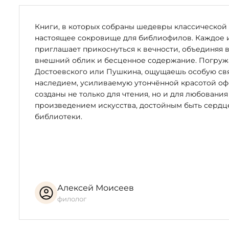
Юрий Боровицкий — один из тех авторов, кто верен «
изобразительной традиции немецких символистов кон
Книги, в которых собраны шедевры классической 
Иллюстрации Боровицкого с сумрачным колоритом, к
настоящее сокровище для библиофилов. Каждое 
бархатистость и глубину, полны символизма и аллего
приглашает прикоснуться к вечности, объединяя 
глубину этой пророческой книги. Пропуская сквозь се
внешний облик и бесценное содержание. Погружая
язык изобразительного искусства.
Достоевского или Пушкина, ощущаешь особую свя
наследием, усиливаемую утончённой красотой оф
Величие образов, мощность контрастов, загадочная с
созданы не только для чтения, но и для любования
отражение её сути. В иллюстрациях запечатлены сам
произведением искусства, достойным быть серд
книга, запечатанная семью печатями, семь всадников 
библиотеки.
можно читать так же, как и само Откровение, погруж
Работа над книгой «Откровение святого Иоанна Богос
книги был закончен в июле 2019 года.
В работе над книгой принимали участие:
Алексей Моисеев
филолог
Автор иллюстраций; печать офортов — Юрий Борови
Макет и вёрстка текста — Евгений Большаков
Дизайн бронзовых рельефов для переплёта — Серге