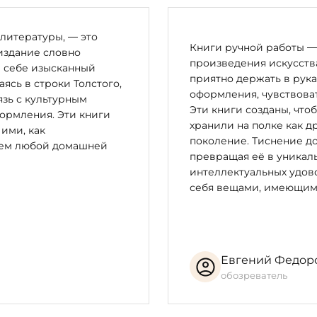
алхимии графических искусств». В своём творчестве он бли
ца XIX века.
литературы, — это
Книги ручной работы — 
оторому артистичность исполнения придаёт почти ощутим
издание словно
произведения искусства
рий. Как и многие миллионы людей, художник пытается пос
в себе изысканный
приятно держать в рука
бя строки боговдохновенного текста, он осуществляет его 
сь в строки Толстого,
оформления, чувствоват
зь с культурным
Эти книги созданы, что
ормления. Эти книги
хранили на полке как д
ложность символов — авторское прочтение текста книги, ви
 ими, как
поколение. Тиснение до
ые важные моменты Откровения: старцы с золотыми венцами
цем любой домашней
превращая её в уникал
Апокалипсиса, дракон, архангел Михаил, жена, родившая м
интеллектуальных удово
аясь и раскрывая многомерный смысл пророчества.
себя вещами, имеющим
лова. Апокалипсис» началась в октябре 2008 года. Первый 
Евгений Федор
обозреватель
цкий
й Кондрашкин