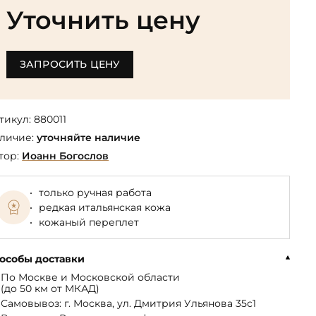
Библиотека мировой классики
общества
Уточнить цену
(БМЛ)
Книга в подарок руководителю
ства,
Экономика и финансы
Библиотека мировой
Книги в подарок на День
ерика
Юмор
литературы для детей
рождения
ЗАПРОСИТЬ ЦЕНУ
Юридические
Библиотека русской классики
Книги в подарок на Новый год
Финансы
Достоевский Ф.М. собрание
На 23 февраля
 и
сочинений
тикул:
880011
На 8 Марта
личие:
уточняйте наличие
Жюль Верн собрание
тор:
Иоанн Богослов
сочинений
Пушкина А.С. собрание
только ручная работа
сочинений
редкая итальянская кожа
кожаный переплет
особы доставки
По Москве и Московской области
(до 50 км от МКАД)
Самовывоз: г. Москва, ул. Дмитрия Ульянова 35с1