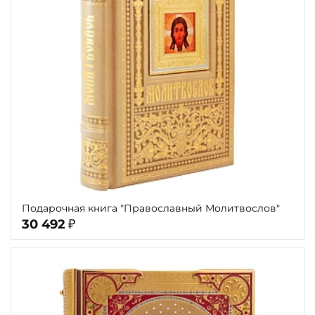
Язык
Техника
Автор
Обрез
Тиснение
Цвет
Пол и возраст
Подарочная книга "Православный Молитвослов"
30 492
₽
Кому
Повод
Религия