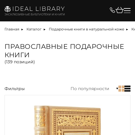
Цена, ₽
Главная
Каталог
Подарочные книги в натуральной коже
К
ПРАВОСЛАВНЫЕ ПОДАРОЧНЫЕ
КНИГИ
Вид
(
139
позиций)
альбом
арт-объект
Фильтры
По популярности
библиотека
книга
набор
собрание сочинений
Материал