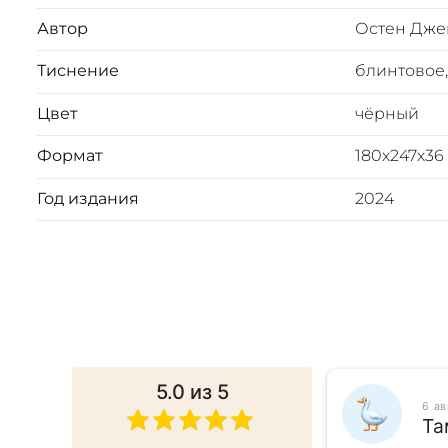
Вес 1470г
Автор
Остен Дже
Тиснение
блинтовое,
Цвет
чёрный
Формат
180х247х36
Год издания
2024
5.0
из 5
025
6 а
ина
Та