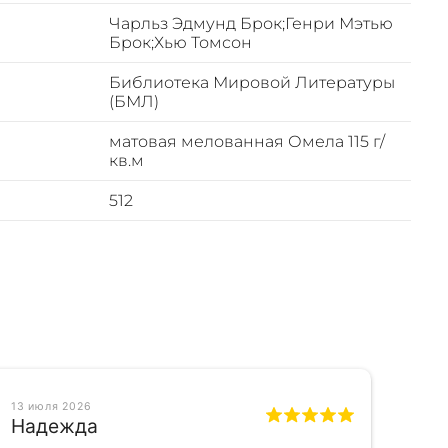
Чарльз Эдмунд Брок;Генри Мэтью
Брок;Хью Томсон
Библиотека Мировой Литературы
(БМЛ)
матовая мелованная Омела 115 г/
кв.м
512
13 июля 2026
Надежда