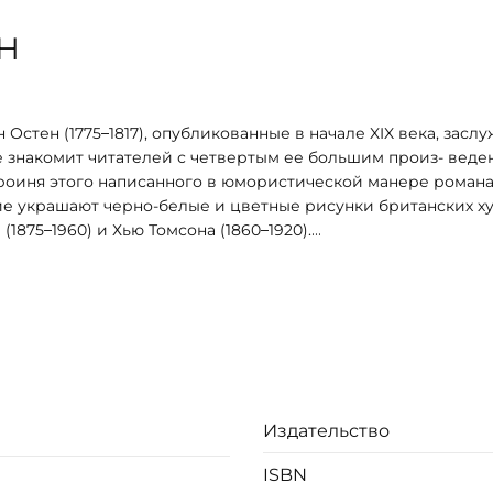
ЕН
тен (1775–1817), опубликованные в начале XIX века, засл
е знакомит читателей с четвертым ее большим произ- вед
роиня этого написанного в юмористической манере романа
ние украшают черно-белые и цветные рисунки британских 
(1875–1960) и Хью Томсона (1860–1920).
из натуральной кожи.
 орнамента золотой фольгой.
Издательство
ISBN
ью.