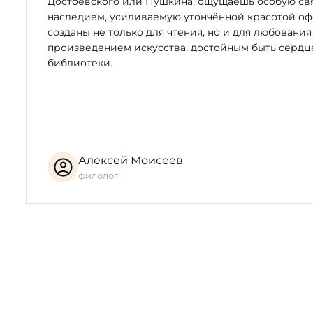
Достоевского или Пушкина, ощущаешь особую свя
наследием, усиливаемую утончённой красотой оф
созданы не только для чтения, но и для любования
произведением искусства, достойным быть серд
библиотеки.
Алексей Моисеев
филолог