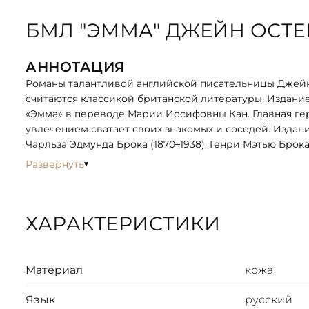
БМЛ "ЭММА" ДЖЕЙН ОСТ
АННОТАЦИЯ
Романы талантливой английской писательницы Джейн Ос
считаются классикой британской литературы. Издани
«Эмма» в переводе Марии Иосифовны Кан. Главная ге
увлечением сватает своих знакомых и соседей. Изда
Чарльза Эдмунда Брока (1870–1938), Генри Мэтью Брока 
Развернуть
ОПИСАНИЕ
Классический европейский переплёт ручной работы 
Форзац из дизайнерской бумаги Malmero с тиснением
ХАРАКТЕРИСТИКИ
6 бинтов на корешке, ручной обработки.
Каптал золотой из натуральной кожи.
Обрез блока - золото с торшонированием.
Тиснение блинтовое, золотой и цветной фольгой.
Материал
кожа
Ляссе.
Инкрустация кожаной вставкой с полноцветной печат
Язык
русский