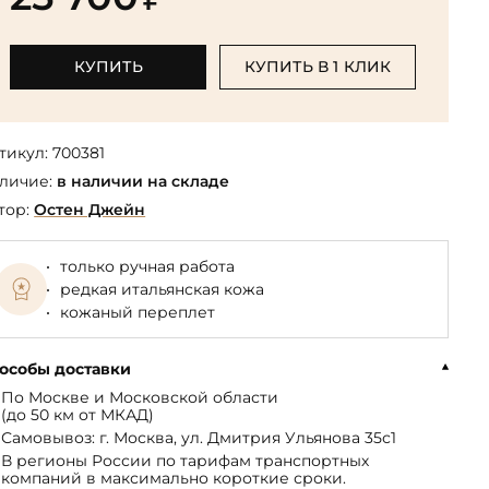
Библиотека мировой классики
общества
(БМЛ)
Книга в подарок руководителю
ства,
Экономика и финансы
Библиотека мировой
КУПИТЬ
КУПИТЬ В 1 КЛИК
Книги в подарок на День
ерика
Юмор
литературы для детей
рождения
Юридические
Библиотека русской классики
Книги в подарок на Новый год
Финансы
тикул:
700381
Достоевский Ф.М. собрание
На 23 февраля
 и
личие:
в наличии на складе
сочинений
На 8 Марта
тор:
Остен Джейн
Жюль Верн собрание
сочинений
только ручная работа
Пушкина А.С. собрание
редкая итальянская кожа
сочинений
кожаный переплет
особы доставки
По Москве и Московской области
(до 50 км от МКАД)
Самовывоз: г. Москва, ул. Дмитрия Ульянова 35с1
В регионы России по тарифам транспортных
компаний в максимально короткие сроки.