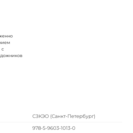
уженно
ением
 с
художников
СЗКЭО (Санкт-Петербург)
978-5-9603-1013-0