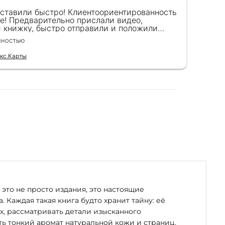
оставили быстро! Клиентоориентированность
Кра
е! Предварительно прислали видео,
сот
и книжку, быстро отправили и положили
пок
к) Спасибо!!!
вел
лностью
Чита
для
кс.Карты
Отзы
это не просто издания, это настоящие
. Каждая такая книга будто хранит тайну: её
х, рассматривать детали изысканного
ь тонкий аромат натуральной кожи и страниц.