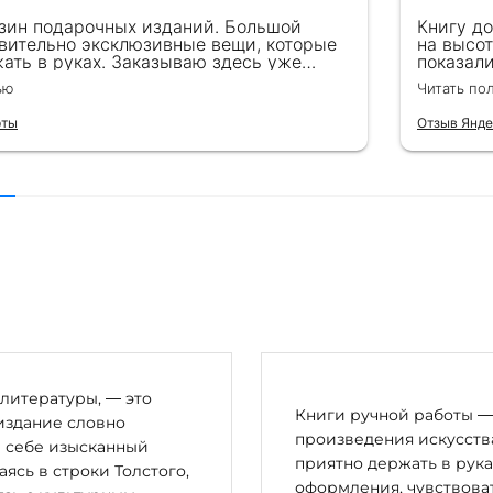
зин подарочных изданий. Большой
Книгу д
вительно эксклюзивные вещи, которые
на высот
ать в руках. Заказываю здесь уже
показал
ля бизнес-партнеров, всегда всё
подароче
ью
Читать по
 от общения с консультантами до
их книг. Однозначно рекомендую
рты
Отзыв Янде
литературы, — это
Книги ручной работы — 
издание словно
произведения искусства
в себе изысканный
приятно держать в рука
сь в строки Толстого,
оформления, чувствоват