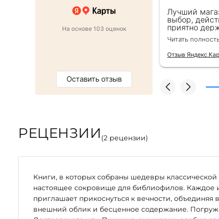
 в подарок коллеге. Менеджер
Лучший мага
ь внимательна, все подробно
выбор, дейст
ро оформили заказ и доставку на
приятно держ
На основе 103 оценок
от же день. Золотая закладка для
второй раз д
Читать полност
тным бонусом. Однозначно
безупречно —
магазин :)
качества сам
Отзыв Яндекс.Ка
Оставить отзыв
РЕЦЕНЗИИ
(
2
рецензии)
Книги, в которых собраны шедевры классической 
настоящее сокровище для библиофилов. Каждое 
приглашает прикоснуться к вечности, объединяя 
внешний облик и бесценное содержание. Погружая