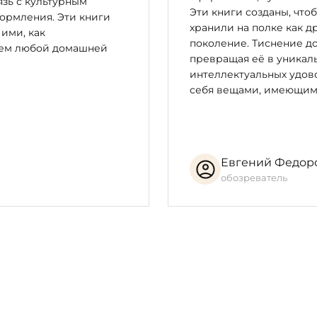
зь с культурным
Эти книги созданы, что
ормления. Эти книги
хранили на полке как д
 ими, как
поколение. Тиснение до
цем любой домашней
превращая её в уникал
интеллектуальных удово
себя вещами, имеющим
Евгений Федор
обозреватель