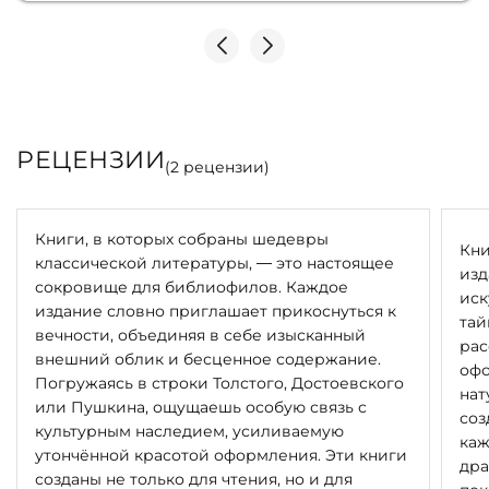
РЕЦЕНЗИИ
(
2
рецензии)
Книги, в которых собраны шедевры
Кни
классической литературы, — это настоящее
изд
сокровище для библиофилов. Каждое
иск
издание словно приглашает прикоснуться к
тай
вечности, объединяя в себе изысканный
рас
внешний облик и бесценное содержание.
офо
Погружаясь в строки Толстого, Достоевского
нат
или Пушкина, ощущаешь особую связь с
соз
культурным наследием, усиливаемую
каж
утончённой красотой оформления. Эти книги
дра
созданы не только для чтения, но и для