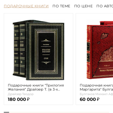
ПОДАРОЧНЫЕ КНИГИ
ПО ТЕМЕ
ПО ЦЕНЕ
ПО АВТ
Подарочные книги "Трилогия
Подарочная книг
Желания" Драйзер Т. (в 3-х
Маргарита" Булга
томах)
Драйзер Теодор
Булгаков Михаил Аф
180 000
60 000
₽
₽