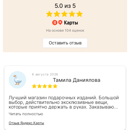
5.0
из 5
На основе 104 оценок
Оставить отзыв
6 августа 2026
Тамила Даниялова
Лучший магазин подарочных изданий. Большой
выбор, действительно эксклюзивные вещи,
которые приятно держать в руках. Заказываю
здесь уже второй раз для бизнес-партнеров,
Читать полностью
всегда всё безупречно — от общения с
консультантами до качества самих книг.
Отзыв Яндекс.Карты
Однозначно рекомендую