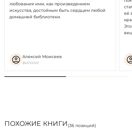
пок
любования ими, как произведением
ста
искусства, достойным быть сердцем любой
её 
домашней библиотеки.
кра
Это
вещ
Алексей Моисеев
филолог
ПОХОЖИЕ КНИГИ
(
36
позиций)