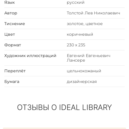
дизайнерская, кремовая, из коллекции Olin (Франция);
Язык
русский
Блок сшит на пяти шнурах; Форзац выполнен из
мраморной бумаги ручного крашения; Дублюра
окатана вручную 23-каратным золотом; Обрез блока с
Автор
Толстой Лев Николаевич
художественным оформлением: окрашен и гравирован
вручную; Ляссе шелковое, каптал ручного плетения;
Тиснение
золотое, цветное
Индивидуальный футляр.
Цвет
коричневый
Формат
230 х 235
Художник иллюстраций
Евгений Евгеньевич
Лансере
Переплёт
цельнокожаный
Бумага
дизайнерская
ОТЗЫВЫ О IDEAL LIBRARY