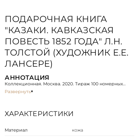
ПОДАРОЧНАЯ КНИГА
"КАЗАКИ. КАВКАЗСКАЯ
ПОВЕСТЬ 1852 ГОДА" Л.Н.
ТОЛСТОЙ (ХУДОЖНИК Е.Е.
ЛАНСЕРЕ)
АННОТАЦИЯ
Коллекционная. Москва. 2020. Тираж 100 номерных
экземпляров. Новая книга серии «Иллюстрированная
Развернуть
классика». Издана по последней книге,
проиллюстрированной Е.Е. Лансере, вышедшей в 1937
году, — «Казаки» Л.Н.Толстого.
ОФОРМЛЕНИЕ
ХАРАКТЕРИСТИКИ
Книга исполнена по старинной французской
технологии; Переплёт цельнокожаный, из
искусственно застаренной кожи; Художественное
Материал
кожа
двухцветное тиснение на обложке и корешке; вставки
из шагреневой кожи другого цвета. Бумага