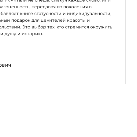
бы их читали не спеша, смакуя каждое слово, или
рагоценность, передавая из поколения в
бавляет книге статусности и индивидуальности,
ьный подарок для ценителей красоты и
льствий. Это выбор тех, кто стремится окружить
и душу и историю.
ович