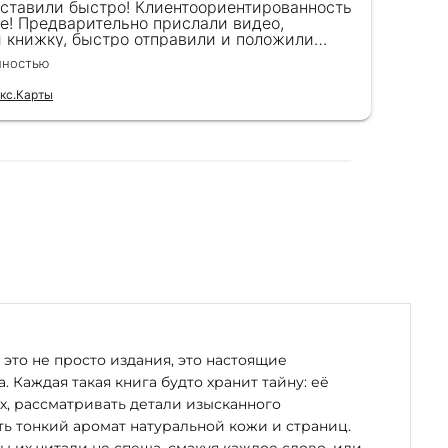
оставили быстро! Клиентоориентированность
Кра
е! Предварительно прислали видео,
сот
и книжку, быстро отправили и положили
пок
к) Спасибо!!!
вел
лностью
Чита
для
кс.Карты
Отзы
это не просто издания, это настоящие
. Каждая такая книга будто хранит тайну: её
х, рассматривать детали изысканного
ь тонкий аромат натуральной кожи и страниц.