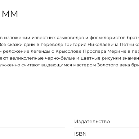
РИММ
 в изложении известных языковедов и фольклористов брат
. Все сказки даны в переводе Григория Николаевича Петнико
пе- реложение легенды о Крысолове Проспера Мериме в пе
шают великолепные черно-белые и цветные рисунки знаме
заслуженно считают выдающимся мастером Золотого века бр
из натуральной кожи.
 орнамента золотой фольгой.
Издательство
ISBN