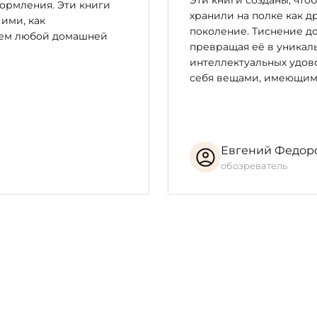
Эти книги созданы, что
ормления. Эти книги
хранили на полке как д
 ими, как
поколение. Тиснение до
цем любой домашней
превращая её в уникал
интеллектуальных удово
себя вещами, имеющим
Евгений Федор
обозреватель