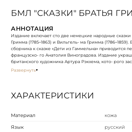
БМЛ "СКАЗКИ" БРАТЬЯ Г
АННОТАЦИЯ
Издание включает сто две немецкие народные сказки
Гримма (1785–1863) и Вильгель- ма Гримма (1786–1859)
сборника к сказке «Дети из Гаммельна» приводится 
французско- го Анатолия Виноградова. Издание укра
британского художника Артура Рэкхема, кото- рого 
книжной иллюстрации.
Развернуть
ОПИСАНИЕ
Классический европейский переплёт ручной работы 
ХАРАКТЕРИСТИКИ
Форзац из дизайнерской бумаги Malmero с тиснением
6 бинтов на корешке, ручной обработки.
Каптал золотой из натуральной кожи.
Обрез блока - золото с торшонированием.
Материал
кожа
Тиснение блинтовое, золотой и цветной фольгой.
Язык
русский
Ляссе.