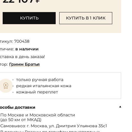
Библиотека мировой классики
общества
(БМЛ)
Книга в подарок руководителю
ства,
Экономика и финансы
Библиотека мировой
КУПИТЬ
КУПИТЬ В 1 КЛИК
Книги в подарок на День
ерика
Юмор
литературы для детей
рождения
Юридические
Библиотека русской классики
Книги в подарок на Новый год
Финансы
тикул:
700438
Достоевский Ф.М. собрание
На 23 февраля
 и
личие:
в наличии
сочинений
На 8 Марта
ставка в день заказа!
Жюль Верн собрание
тор:
Гримм Братья
сочинений
Пушкина А.С. собрание
только ручная работа
сочинений
редкая итальянская кожа
кожаный переплет
особы доставки
По Москве и Московской области
(до 50 км от МКАД)
Самовывоз: г. Москва, ул. Дмитрия Ульянова 35с1
В регионы России по тарифам транспортных