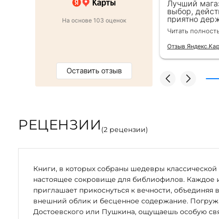
 в подарок коллеге. Менеджер
Лучший мага
ь внимательна, все подробно
выбор, дейст
ро оформили заказ и доставку на
приятно держ
На основе 103 оценок
от же день. Золотая закладка для
второй раз д
Читать полност
тным бонусом. Однозначно
безупречно —
магазин :)
качества сам
Отзыв Яндекс.Ка
Оставить отзыв
РЕЦЕНЗИИ
(
2
рецензии)
Книги, в которых собраны шедевры классической 
настоящее сокровище для библиофилов. Каждое 
приглашает прикоснуться к вечности, объединяя 
внешний облик и бесценное содержание. Погружая
Достоевского или Пушкина, ощущаешь особую свя