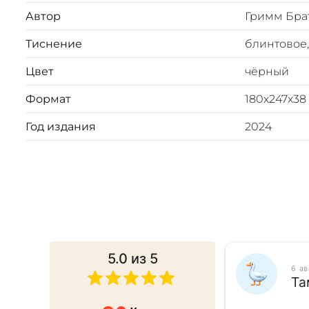
Инкрустация кожаной вставкой с полноцветной печат
Автор
Гримм Бра
Вес 1570г
Тиснение
блинтовое,
Цвет
чёрный
Формат
180х247х38
Год издания
2024
5.0
из 5
025
6 а
ина
Та