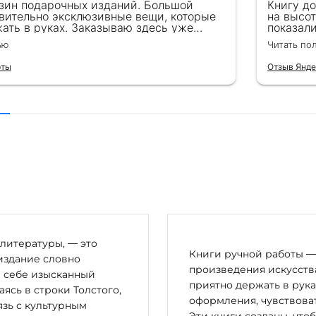
зин подарочных изданий. Большой
Книгу д
вительно эксклюзивные вещи, которые
на высот
ать в руках. Заказываю здесь уже
показал
ля бизнес-партнеров, всегда всё
подароче
ью
Читать по
 от общения с консультантами до
их книг. Однозначно рекомендую
рты
Отзыв Янде
литературы, — это
Книги ручной работы — 
издание словно
произведения искусства
в себе изысканный
приятно держать в рука
сь в строки Толстого,
оформления, чувствоват
зь с культурным