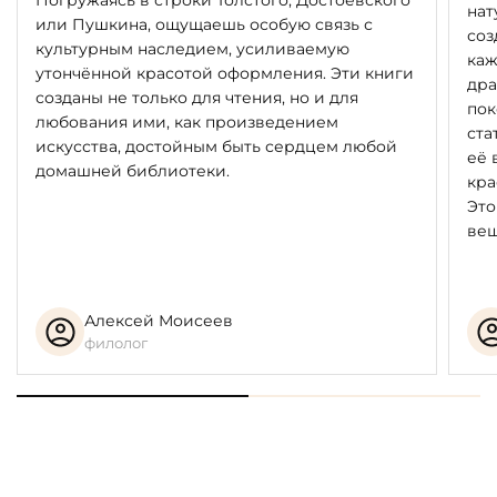
Погружаясь в строки Толстого, Достоевского
нат
или Пушкина, ощущаешь особую связь с
соз
культурным наследием, усиливаемую
каж
утончённой красотой оформления. Эти книги
дра
созданы не только для чтения, но и для
пок
любования ими, как произведением
ста
искусства, достойным быть сердцем любой
её 
домашней библиотеки.
кра
Это
вещ
Алексей Моисеев
филолог