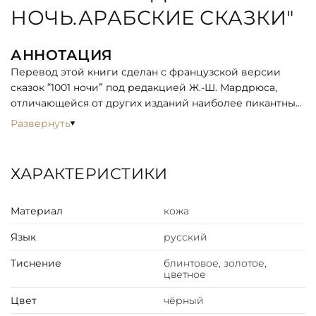
НОЧЬ.АРАБСКИЕ СКАЗКИ"
АННОТАЦИЯ
Перевод этой книги сделан с французской версии
сказок “1001 ночи” под редакцией Ж.-Ш. Мардрюса,
отличающейся от других изданий наиболее пикантным
изложением. Специально к изданию Мардрюса
Развернуть
художник Леон Карре создал иллюстрации, полные
восточной неги и чувственности. Сказки изданы
полностью в одном томе.
ХАРАКТЕРИСТИКИ
ОПИСАНИЕ
Материал
кожа
Классический европейский переплёт ручной работы
из натуральной кожи.
Язык
русский
Форзац из дизайнерской бумаги Malmero с тиснением
орнамента золотой фольгой.
Тиснение
блинтовое, золотое,
цветное
6 бинтов на корешке, ручной обработки.
Каптал золотой из натуральной кожи.
Цвет
чёрный
Обрез блока - золото с торшонированием.