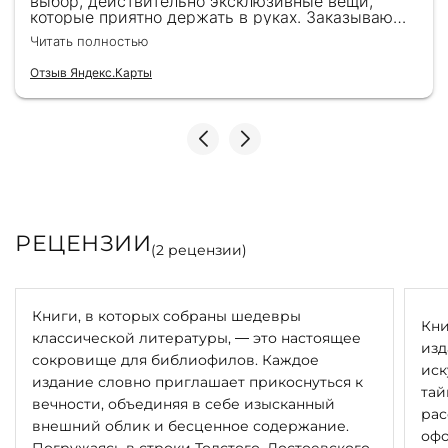
выбор, действительно эксклюзивные вещи,
которые приятно держать в руках. Заказываю
здесь уже второй раз для бизнес-партнеров,
Читать полностью
всегда всё безупречно — от общения с
консультантами до качества самих книг.
Отзыв Яндекс.Карты
Однозначно рекомендую
РЕЦЕНЗИИ
(
2
рецензии)
Книги, в которых собраны шедевры
Кни
классической литературы, — это настоящее
изд
сокровище для библиофилов. Каждое
иск
издание словно приглашает прикоснуться к
тай
вечности, объединяя в себе изысканный
рас
внешний облик и бесценное содержание.
офо