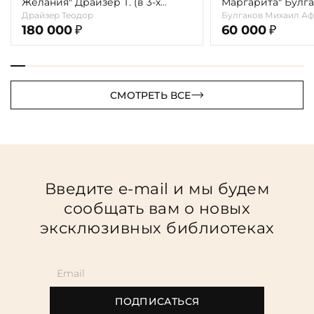
Желания" Драйзер Т. (в 3-х
Маргарита" Булга
томах)
Драйзер Теодор
Булгаков Михаил Аф
180 000
60 000
₽
₽
СМОТРЕТЬ ВСЕ
Введите e-mail и мы будем
сообщать вам о новых
эксклюзивных библиотеках
ПОДПИСАТЬСЯ