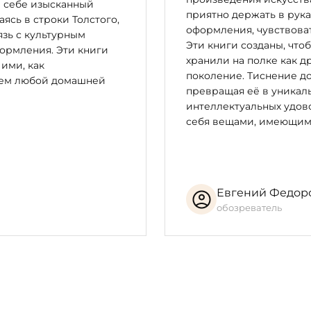
в себе изысканный
ения;
приятно держать в рука
сь в строки Толстого,
оформления, чувствоват
зь с культурным
н и гравирован вручную;
Эти книги созданы, что
ормления. Эти книги
хранили на полке как д
 ими, как
поколение. Тиснение до
цем любой домашней
превращая её в уникал
интеллектуальных удово
себя вещами, имеющим
Евгений Федор
обозреватель