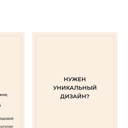
НУЖЕН
УНИКАЛЬНЫЙ
жке,
ДИЗАЙН?
м
родовой
логотип