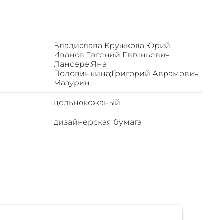
ссики» –
Владислава Кружкова;Юрий
Иванов;Евгений Евгеньевич
Лансере;Яна
Половинкина;Григорий Аврамович
ляем
Мазурин
.
цельнокожаный
». Издана
дизайнерская бумага
ованная
а в серии
 Сонеты
пустить ни
ле. К