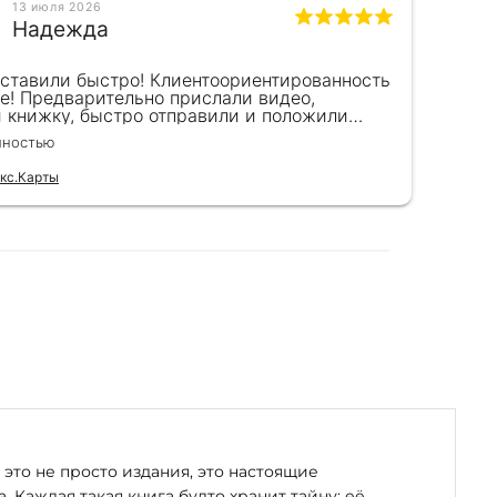
13 июля 2026
Надежда
оставили быстро! Клиентоориентированность
Кра
в течение
е! Предварительно прислали видео,
сот
 светскими
и книжку, быстро отправили и положили
пок
к) Спасибо!!!
вел
лностью
Чита
для
кс.Карты
Отзы
рии и иных
ского
Ю. Иванов.
это не просто издания, это настоящие
. Каждая такая книга будто хранит тайну: её