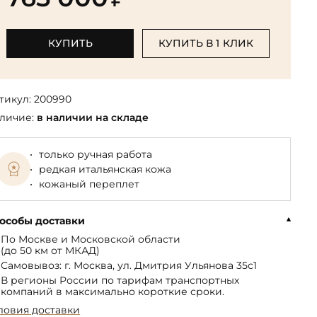
Библиотека мировой классики
общества
(БМЛ)
Книга в подарок руководителю
ства,
Экономика и финансы
Библиотека мировой
КУПИТЬ
КУПИТЬ В 1 КЛИК
Книги в подарок на День
ерика
Юмор
литературы для детей
рождения
Юридические
Библиотека русской классики
Книги в подарок на Новый год
Финансы
тикул:
200990
Достоевский Ф.М. собрание
На 23 февраля
 и
личие:
в наличии на складе
сочинений
На 8 Марта
Жюль Верн собрание
только ручная работа
сочинений
редкая итальянская кожа
Пушкина А.С. собрание
кожаный переплет
сочинений
особы доставки
По Москве и Московской области
(до 50 км от МКАД)
Самовывоз: г. Москва, ул. Дмитрия Ульянова 35с1
В регионы России по тарифам транспортных
компаний в максимально короткие сроки.
ловия доставки