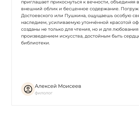
приглашает прикоснуться к вечности, объединяя 
Форзац выполнен из мраморной бумаги ручного краш
внешний облик и бесценное содержание. Погружая
Дублюра окатана вручную 23-каратным золотом;
Достоевского или Пушкина, ощущаешь особую свя
Обрез блока с художественным оформлением: окраше
наследием, усиливаемую утончённой красотой оф
Ляссе шелковое, каптал ручного плетения;
созданы не только для чтения, но и для любования
Индивидуальный футляр.
произведением искусства, достойным быть серд
библиотеки.
Алексей Моисеев
филолог