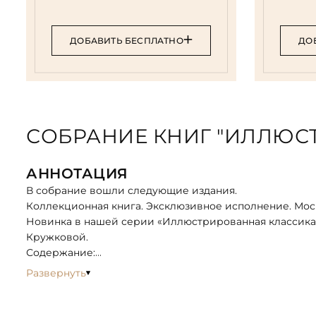
ДОБАВИТЬ БЕСПЛАТНО
ДО
СОБРАНИЕ КНИГ "ИЛЛЮС
АННОТАЦИЯ
В собрание вошли следующие издания.
Коллекционная книга. Эксклюзивное исполнение. Моск
Новинка в нашей серии «Иллюстрированная классика»
Кружковой.
Содержание:
В сборник вошли рассказы:
Развернуть
-Ползунков
-Чужая жена и муж под кроватью (Происшествие нео
-Елка и свадьба (из записок неизвестного)