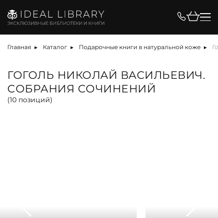
Цена, ₽
Главная
Каталог
Подарочные книги в натуральной коже
Г
ГОГОЛЬ НИКОЛАЙ ВАСИЛЬЕВИЧ.
СОБРАНИЯ СОЧИНЕНИЙ
Вид
(
10
позиций)
альбом
антикварная книга
арт-объект
библиотека
карта