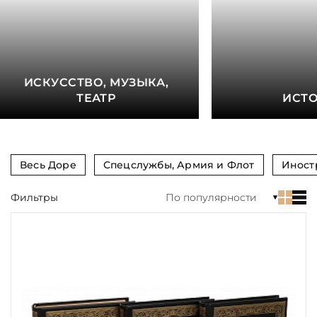
книга
Показать еще
Материал
ИСКУССТВО, МУЗЫКА,
Язык
ТЕАТР
ИСТ
Техника
Автор
Весь Доре
Спецслужбы, Армия и Флот
Иност
Обрез
Фильтры
По популярности
Тиснение
Цвет
Пол и возраст
Кому