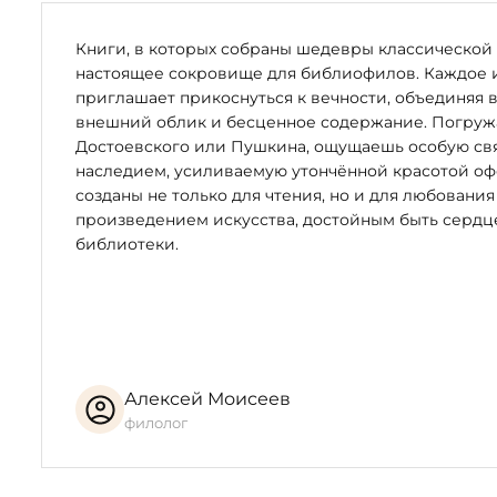
мастеров — величайшего поэта древности и совреме
вложены в шкатулку-ковчег, высеченную из ценнейше
Книги, в которых собраны шедевры классической 
Каррары.
настоящее сокровище для библиофилов. Каждое 
приглашает прикоснуться к вечности, объединяя 
Фактурность мраморной поверхности придают разно
внешний облик и бесценное содержание. Погружая
метрического рисунка логаэдических размеров, кото
Достоевского или Пушкина, ощущаешь особую свя
стихотворных строф.
наследием, усиливаемую утончённой красотой оф
созданы не только для чтения, но и для любования
На верхней крышке шкатулки инкрустированы инициал
произведением искусства, достойным быть серд
Вес шкатулки-ковчега — около пяти килограммов.
библиотеки.
Издание хранится в футляре, декорированном тканью.
В работе над изданием принимали участие:
Автор иллюстраций, шрифтовых композиций, дизайна 
Алексей Моисеев
Набор и печать текста, печать шрифтовых композици
филолог
Исполнение шкатулки (камнерезные работы) — Армен