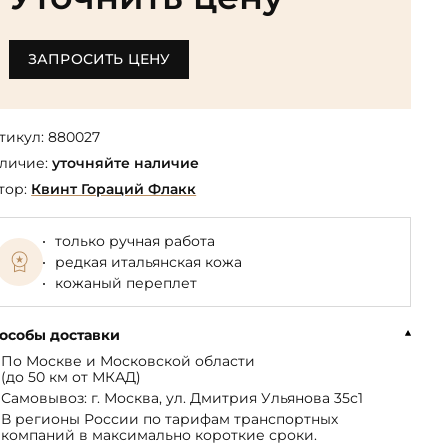
Библиотека мировой классики
общества
(БМЛ)
Книга в подарок руководителю
ства,
Экономика и финансы
Библиотека мировой
ЗАПРОСИТЬ ЦЕНУ
Книги в подарок на День
ерика
Юмор
литературы для детей
рождения
Юридические
Библиотека русской классики
Книги в подарок на Новый год
Финансы
тикул:
880027
Достоевский Ф.М. собрание
На 23 февраля
личие:
уточняйте наличие
 и
сочинений
На 8 Марта
тор:
Квинт Гораций Флакк
Жюль Верн собрание
сочинений
только ручная работа
Пушкина А.С. собрание
редкая итальянская кожа
сочинений
кожаный переплет
особы доставки
По Москве и Московской области
(до 50 км от МКАД)
Самовывоз: г. Москва, ул. Дмитрия Ульянова 35с1
В регионы России по тарифам транспортных
компаний в максимально короткие сроки.