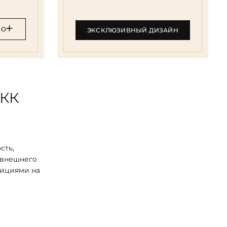
НО
ЭКСКЛЮЗИВНЫЙ ДИЗАЙН
АКК
сть,
 внешнего
зициями на
рников был
стала
вам,