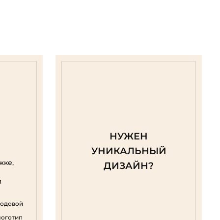
НУЖЕН
УНИКАЛЬНЫЙ
жке,
ДИЗАЙН?
м
родовой
логотип