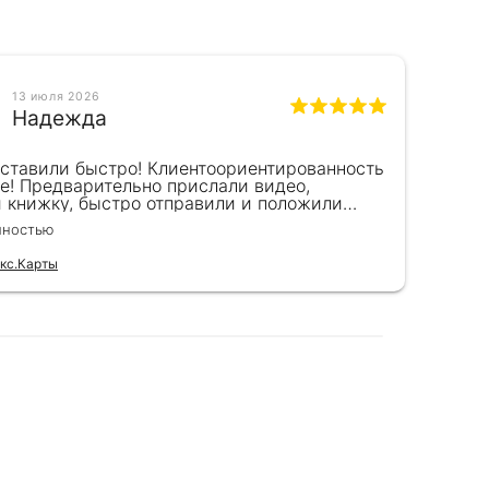
ым,
рции.
13 июля 2026
Надежда
оставили быстро! Клиентоориентированность
Кра
е! Предварительно прислали видео,
сот
и книжку, быстро отправили и положили
пок
к) Спасибо!!!
вел
лностью
Чита
для
ую и
кс.Карты
Отзы
нные в
азительная
ера
ритма
ией.
вух