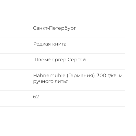
рация в
в Сабинских
Санкт‑Петербург
ажении и
стя 59 дней
Редкая книга
Швембергер Сергей
ект
Hahnemuhle (Германия), 300 г/кв. м,
resse.
ручного литья
ны на
62
ергеем
хотворные
ами
но-образную