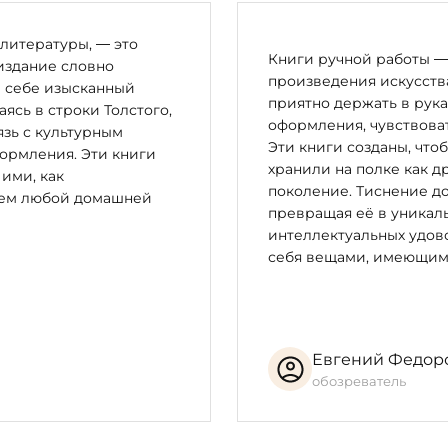
нного художника-графика, получившего мировое признание
го сорта белоснежного мрамора, добываемого в Апуанских
литературы, — это
Книги ручной работы — 
издание словно
произведения искусства
в себе изысканный
направленные штрихи-насечки. Они выражают своеобразие
приятно держать в рука
сь в строки Толстого,
рыми написаны «Оды» Горация, и напоминают античные схе
оформления, чувствоват
зь с культурным
Эти книги созданы, что
ормления. Эти книги
хранили на полке как д
 ими, как
ы поэта: Q.H.F., выполненные из патинированной латуни.
поколение. Тиснение до
цем любой домашней
превращая её в уникал
интеллектуальных удово
себя вещами, имеющим
шкатулки, макета книги; вёрстка текста — Сергей Швембе
Евгений Федор
й и ксилографий — Сергей Яшин
обозреватель
 Петросян, Борис Качалов