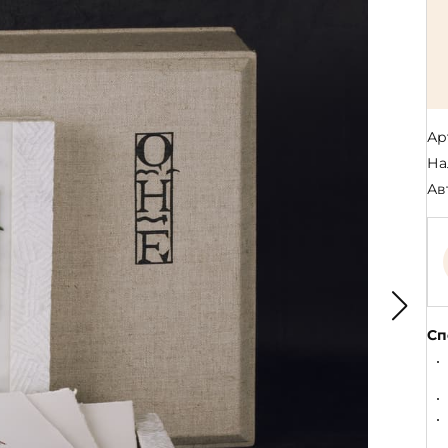
Религия
Спорт и Хобби
на
Путешествия и
Сказки. Басни. Фольклор
открытия
Тайные сообще
ры к
мистика, эзот
Словари. Энциклопедии
Религия
 Рыбалка
Транспорт
оль
Репринты
Экономика и 
Ар
Россия и Символика РФ
На
Энциклопедии
Сатира и Юмор
Словари
Ав
и
ка
Сп