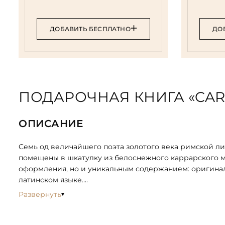
ДОБАВИТЬ БЕСПЛАТНО
ДО
ПОДАРОЧНАЯ КНИГА «CAR
ОПИСАНИЕ
Семь од величайшего поэта золотого века римской ли
помещены в шкатулку из белоснежного каррарского 
оформления, но и уникальным содержанием: оригин
латинском языке.
Развернуть
«Carmina» («Песни») — лирические стихотворения, кот
посвящён Гаю Цильнию Меценату, покровителю и вдох
символом всей римской культуры этой эпохи, и неслуч