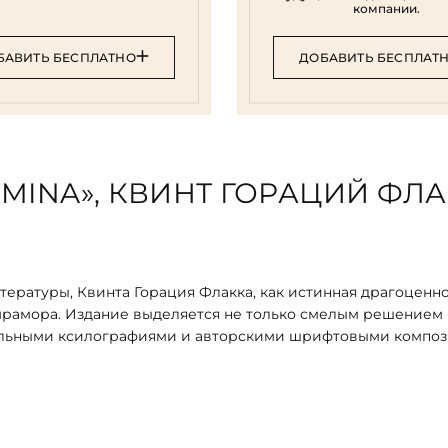
компании.
БАВИТЬ БЕСПЛАТНО
ДОБАВИТЬ БЕСПЛАТ
MINA», КВИНТ ГОРАЦИЙ ФЛ
тературы, Квинта Горация Флакка, как истинная драгоценно
мрамора. Издание выделяется не только смелым решением
альными ксилографиями и авторскими шрифтовыми компо
орые Гораций писал начиная с 30 года до н. э. Один из сбо
новителю лучших поэтов того времени. Фигура Мецената 
айно такое явление, как покровительство наукам и искусст