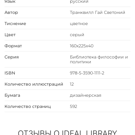
Язык
русский
Переплет ручной работы. Натуральная переплетная
Автор
Транквилл Гай Светоний
кожа. Каптал из шелковых нитей. Ляссе шелковое.
Обрез торшонированный золотой фольгой. Украшение
Тиснение
цветное
переплета: тиснение полиграфической фольгой.
Цвет
серый
Формат
160х225х40
Серия
Библиотека философии и
политики
ISBN
978-5-3590-1111-2
Количество иллюстраций
12
Бумага
дизайнерская
Количество страниц
592
ОТЗЫВЫ О IDEAL LIBRARY