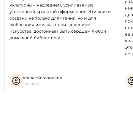
соз
культурным наследием, усиливаемую
каж
утончённой красотой оформления. Эти книги
дра
созданы не только для чтения, но и для
пок
любования ими, как произведением
ста
искусства, достойным быть сердцем любой
её 
домашней библиотеки.
кра
Это
вещ
Алексей Моисеев
филолог