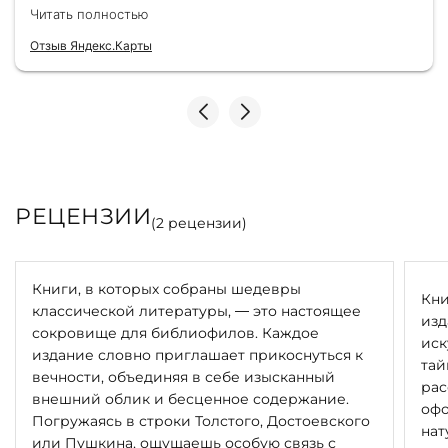
здесь уже второй раз для бизнес-партнеров,
Читать полностью
всегда всё безупречно — от общения с
консультантами до качества самих книг.
Отзыв Яндекс.Карты
Однозначно рекомендую
РЕЦЕНЗИИ
(
2
рецензии)
Книги, в которых собраны шедевры
Кни
классической литературы, — это настоящее
изд
сокровище для библиофилов. Каждое
иск
издание словно приглашает прикоснуться к
тай
вечности, объединяя в себе изысканный
рас
внешний облик и бесценное содержание.
офо
Погружаясь в строки Толстого, Достоевского
нат
или Пушкина, ощущаешь особую связь с