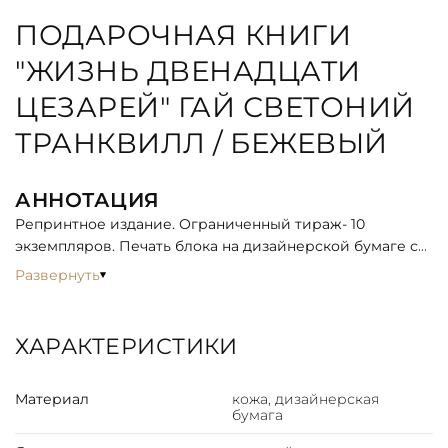
ПОДАРОЧНАЯ КНИГИ
"ЖИЗНЬ ДВЕНАДЦАТИ
ЦЕЗАРЕЙ" ГАЙ СВЕТОНИЙ
ТРАНКВИЛЛ / БЕЖЕВЫЙ
АННОТАЦИЯ
Репринтное издание. Ограниченный тираж- 10
экземпляров. Печать блока на дизайнерской бумаге с
рисунками высокого разрешения. Иллюстрации
Развернуть
проложены калькой. Книга древнеримского историка
Светония «Жизнь двенадцати Цезарей» выпущена в
эксклюзивном оформлении: кожаный переплет
ХАРАКТЕРИСТИКИ
придает книге особую ценность. Удивительны и
обстоятельства жизни великих людей, позволившие
Материал
кожа, дизайнерская
им навсегда остаться в истории.
бумага
ОПИСАНИЕ