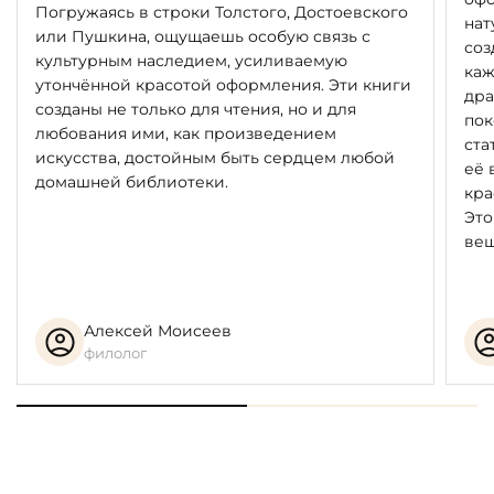
Погружаясь в строки Толстого, Достоевского
литературного отдела которого на просьбу Ремизова
нат
или Пушкина, ощущаешь особую связь с
издать его апокриф ответило категорическим отказом.
соз
культурным наследием, усиливаемую
каж
утончённой красотой оформления. Эти книги
Так же как и авторский рукописный экземпляр
дра
созданы не только для чтения, но и для
«Табака», книга написана полууставом в технике
пок
любования ими, как произведением
каллиграфии, украшена цветными буквицами и
ста
искусства, достойным быть сердцем любой
концовками.
её 
домашней библиотеки.
кра
Мистика, магия, ирреальность, которые сопровождали
Это
всю жизнь и творчество А. Ремизова, присутствуют и в
вещ
издании «Редкой книги из Санкт-Петербурга».
Тираж «Табака» — 26 экземпляров — иллюстрировали
два художника, каждый по 13 экземпляров.
Алексей Моисеев
филолог
В нумерологии число 26 — символ выхода на новый
духовный уровень, это цифра осознания. Также его
называют числом Змееносца — 13-го знака зодиака,
который удерживает в руках двух змей. Одна кусает за
пятку, а вторая находится в области головы и