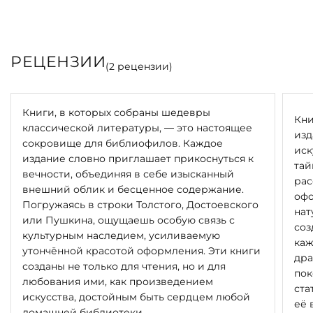
Твардовский планировал завершить работу над
поэмой в 1943 году, но по просьбе читателей
продолжил писать: заключительная глава «От автора»
была окончена в ночь с 9 на 10 мая 1945 года. На тот
РЕЦЕНЗИИ
(
2
рецензии)
момент поэт был уже удостоен Сталинской премии.
Издание поэмы «Василий Тёркин» А. Т. Твардовского
Книги, в которых собраны шедевры
было подготовлено издательством «Редкая книга из
Кни
классической литературы, — это настоящее
Санкт-Петербурга» к 9 мая 2020 года в честь
изд
сокровище для библиофилов. Каждое
празднования 75-летнего юбилея Победы в Великой
иск
издание словно приглашает прикоснуться к
Отечественной войне.
тай
вечности, объединяя в себе изысканный
рас
внешний облик и бесценное содержание.
Элементы обмундирования, использованные для
офо
Погружаясь в строки Толстого, Достоевского
создания футляра и переплёта книги, являются
нат
или Пушкина, ощущаешь особую связь с
оригинальными предметами 1930–1945 гг. выпуска, что
соз
культурным наследием, усиливаемую
делает каждый экземпляр тиража уникальным
каж
утончённой красотой оформления. Эти книги
историческим памятником. В основе этого
дра
созданы не только для чтения, но и для
художественного решения лежит глубокая
пок
любования ими, как произведением
философская идея: объединить истории судеб разных
ста
искусства, достойным быть сердцем любой
владельцев военных артефактов, подарить предметам,
её 
домашней библиотеки.