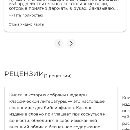
выбор, действительно эксклюзивные вещи,
которые приятно держать в руках. Заказываю
здесь уже второй раз для бизнес-партнеров,
Читать полностью
всегда всё безупречно — от общения с
консультантами до качества самих книг.
Отзыв Яндекс.Карты
Однозначно рекомендую
РЕЦЕНЗИИ
(
2
рецензии)
Книги, в которых собраны шедевры
Кни
классической литературы, — это настоящее
изд
сокровище для библиофилов. Каждое
иск
издание словно приглашает прикоснуться к
тай
вечности, объединяя в себе изысканный
рас
внешний облик и бесценное содержание.
офо