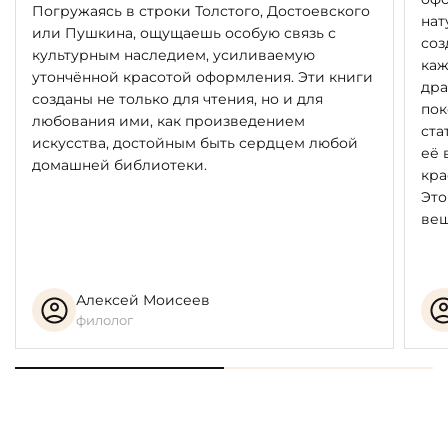
Погружаясь в строки Толстого, Достоевского
нат
или Пушкина, ощущаешь особую связь с
соз
культурным наследием, усиливаемую
каж
утончённой красотой оформления. Эти книги
дра
созданы не только для чтения, но и для
пок
любования ими, как произведением
ста
искусства, достойным быть сердцем любой
её 
домашней библиотеки.
кра
Это
вещ
Алексей Моисеев
филолог