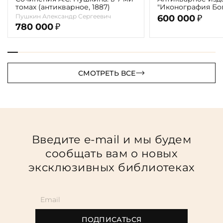
томах (антикварное, 1887)
"Иконография Бог
г. (в 2-х томах с 
Пушкин Александр Сергеевич
600 000
₽
автора)
780 000
₽
СМОТРЕТЬ ВСЕ
Введите e-mail и мы будем
сообщать вам о новых
эксклюзивных библиотеках
ПОДПИСАТЬСЯ