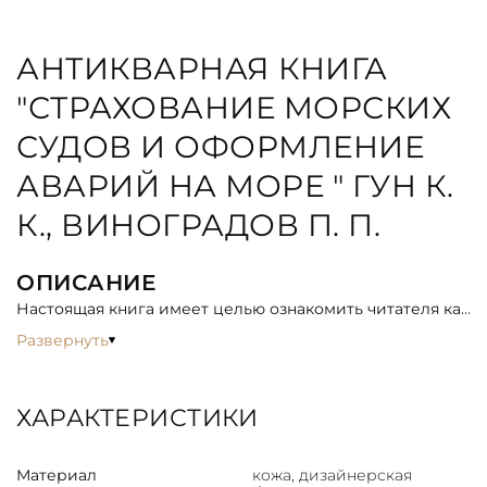
АНТИКВАРНАЯ КНИГА
"СТРАХОВАНИЕ МОРСКИХ
СУДОВ И ОФОРМЛЕНИЕ
АВАРИЙ НА МОРЕ " ГУН К.
К., ВИНОГРАДОВ П. П.
ОПИСАНИЕ
Настоящая книга имеет целью ознакомить читателя как
с условиями страхования судов по правилам Госстраха,
Развернуть
так и с иностранной практикой страхования судов.
ХАРАКТЕРИСТИКИ
Материал
кожа, дизайнерская