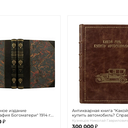
ное издание
Антикварная книга "Како
фия Богоматери" 1914 г.
купить автомобиль? Спра
мах с автографом автора)
книга для автомобилисто
Кузнецов Николай Гаврилович
0
₽
Кузнецов Н.Г. 1914г.
300 000
₽