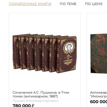
ПОДАРОЧНЫЕ КНИГИ
ПО ТЕМЕ
ПО ЦЕНЕ
Сочинения А.С. Пушкина. в 7-ми
Антиквар
томах (антикварное, 1887)
"Иконогра
(в 2-х то
Пушкин Александр Сергеевич
600 00
780 000
₽