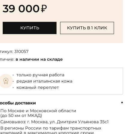
Библиотека мировой классики
общества
39 000
₽
(БМЛ)
Книга в подарок руководителю
ства,
Экономика и финансы
Библиотека мировой
Книги в подарок на День
ерика
Юмор
литературы для детей
рождения
КУПИТЬ
КУПИТЬ В 1 КЛИК
Юридические
Библиотека русской классики
Книги в подарок на Новый год
Финансы
Достоевский Ф.М. собрание
На 23 февраля
 и
сочинений
тикул:
310057
На 8 Марта
личие:
в наличии на складе
Жюль Верн собрание
сочинений
только ручная работа
Пушкина А.С. собрание
редкая итальянская кожа
сочинений
кожаный переплет
особы доставки
По Москве и Московской области
(до 50 км от МКАД)
Самовывоз: г. Москва, ул. Дмитрия Ульянова 35с1
В регионы России по тарифам транспортных
компаний в максимально короткие сроки.