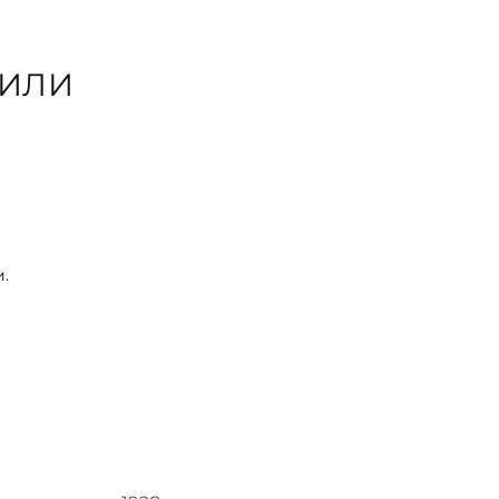
 ИЛИ
и.