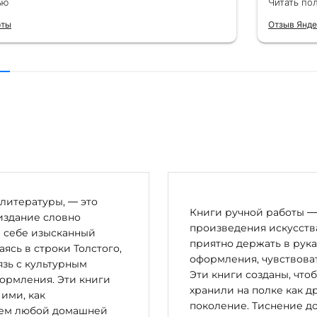
ью
Читать по
 от общения с консультантами до
их книг. Однозначно рекомендую
рты
Отзыв Янде
литературы, — это
Книги ручной работы — 
издание словно
произведения искусства
в себе изысканный
приятно держать в рука
сь в строки Толстого,
оформления, чувствоват
зь с культурным
Эти книги созданы, что
ормления. Эти книги
хранили на полке как д
 ими, как
поколение. Тиснение до
цем любой домашней