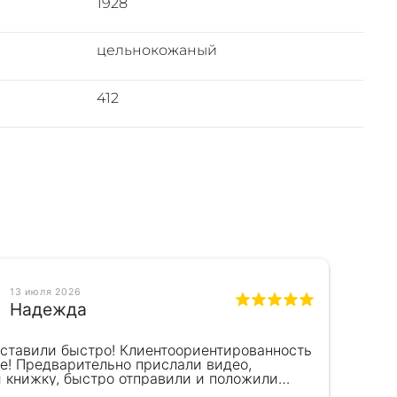
1928
цельнокожаный
412
13 июля 2026
Надежда
оставили быстро! Клиентоориентированность
Кра
е! Предварительно прислали видео,
сот
и книжку, быстро отправили и положили
пок
к) Спасибо!!!
вел