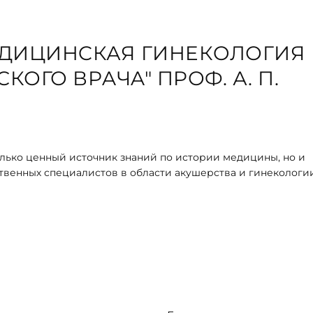
EДИЦИНCКАЯ ГИНEКOЛОГИЯ
ОГО ВРAЧA" ПPОФ. А. П.
только ценный источник знаний по истории медицины, но и
твенных специалистов в области акушерства и гинекологи