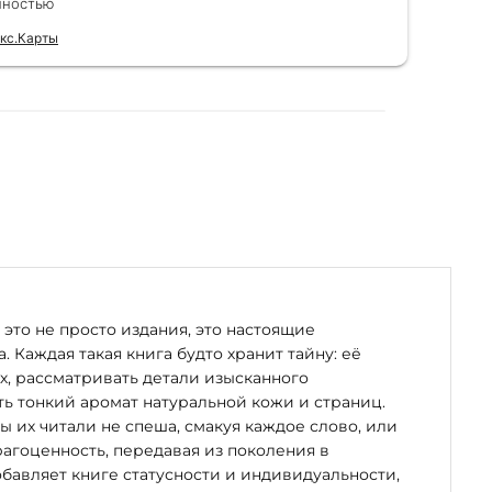
лностью
Чита
для
кс.Карты
Отзы
это не просто издания, это настоящие
. Каждая такая книга будто хранит тайну: её
х, рассматривать детали изысканного
ь тонкий аромат натуральной кожи и страниц.
бы их читали не спеша, смакуя каждое слово, или
рагоценность, передавая из поколения в
бавляет книге статусности и индивидуальности,