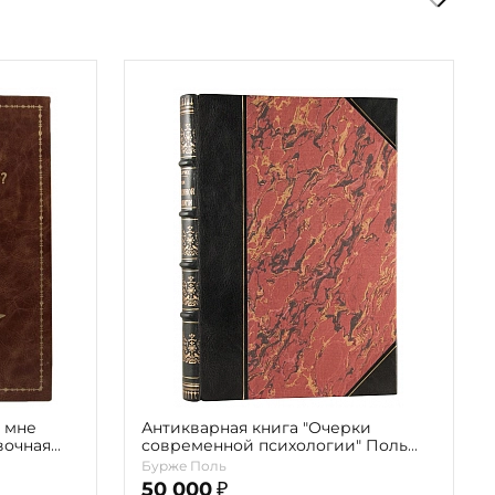
й мне
Антикварная книга "Очерки
вочная
современной психологии" Поль
в"
Бурже 1888г.
Бурже Поль
50 000
₽