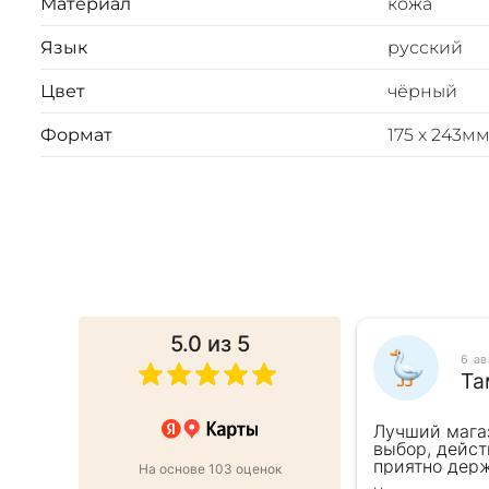
Материал
кожа
Язык
русский
Цвет
чёрный
Формат
175 х 243мм
5.0
из 5
025
6 а
ина
Та
 в подарок коллеге. Менеджер
Лучший мага
ь внимательна, все подробно
выбор, дейст
ро оформили заказ и доставку на
приятно держ
На основе 103 оценок
от же день. Золотая закладка для
второй раз д