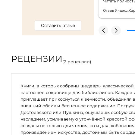
Читать полност
тным бонусом. Однозначно
безупречно —
магазин :)
качества сам
Отзыв Яндекс.Ка
Оставить отзыв
РЕЦЕНЗИИ
(
2
рецензии)
Книги, в которых собраны шедевры классической 
настоящее сокровище для библиофилов. Каждое 
приглашает прикоснуться к вечности, объединяя 
внешний облик и бесценное содержание. Погружая
Достоевского или Пушкина, ощущаешь особую свя
наследием, усиливаемую утончённой красотой оф
созданы не только для чтения, но и для любования
произведением искусства, достойным быть серд