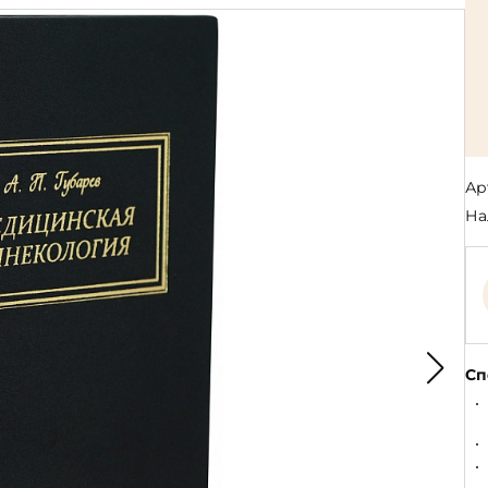
Религия
Спорт и Хобби
на
Путешествия и
Сказки. Басни. Фольклор
открытия
Тайные сообще
ры к
мистика, эзот
Словари. Энциклопедии
Религия
 Рыбалка
Транспорт
оль
Репринты
Экономика и 
Россия и Символика РФ
Энциклопедии
Ар
Сатира и Юмор
Словари
На
и
ка
Сп