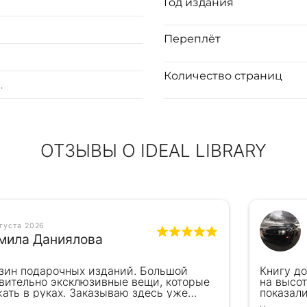
Год издания
Переплёт
Количество страниц
.
ОТЗЫВЫ О IDEAL LIBRARY
вгуста 2026
мила Даниялова
зин подарочных изданий. Большой
Книгу д
вительно эксклюзивные вещи, которые
на высот
ать в руках. Заказываю здесь уже
показал
ля бизнес-партнеров, всегда всё
подароче