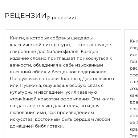
РЕЦЕНЗИИ
(
2
рецензии)
Книги, в которых собраны шедевры
Кни
классической литературы, — это настоящее
изд
сокровище для библиофилов. Каждое
иск
издание словно приглашает прикоснуться к
тай
вечности, объединяя в себе изысканный
рас
внешний облик и бесценное содержание.
офо
Погружаясь в строки Толстого, Достоевского
нат
или Пушкина, ощущаешь особую связь с
соз
культурным наследием, усиливаемую
каж
утончённой красотой оформления. Эти книги
дра
созданы не только для чтения, но и для
пок
любования ими, как произведением
ста
искусства, достойным быть сердцем любой
её 
домашней библиотеки.
кра
Это