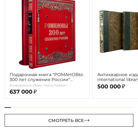
Подарочная книга "РОМАНОВЫ.
Антикварное изд
300 лет служения России"
international libra
Экземпляр № 09 ППМ.17.024
literature" 1898 г. 
Божерянов Иван Николаевич
500 000
₽
637 000
₽
СМОТРЕТЬ ВСЕ