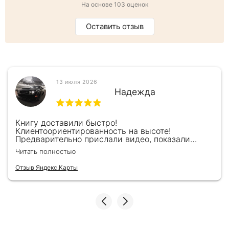
На основе 103 оценок
Оставить отзыв
13 июля 2026
Надежда
Книгу доставили быстро!
Клиентоориентированность на высоте!
Предварительно прислали видео, показали
книжку, быстро отправили и положили
Читать полностью
подарочек) Спасибо!!!
Отзыв Яндекс.Карты