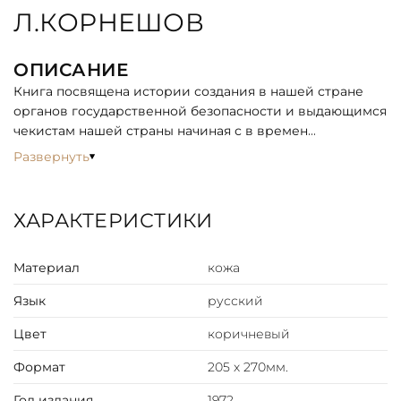
Л.КОРНЕШОВ
ОПИСАНИЕ
Книга посвящена истории создания в нашей стране
органов государственной безопасности и выдающимся
чекистам нашей страны начиная с в времен
революции. В ней рассказано о работе разведчиков и
Развернуть
контрразведчиков, собран уникальный материал.
Книга богато иллюстрирована редкими фотографиями.
Среди автор такие известные фамилии, как Р.Абель,
ХАРАКТЕРИСТИКИ
Г.Аксельрод, В.Бонч-Бруевич, Ю.Герман,
Ф.Дзержинский, Ю.Семенов и др.
Материал
кожа
Язык
русский
Цвет
коричневый
Формат
205 х 270мм.
Год издания
1972