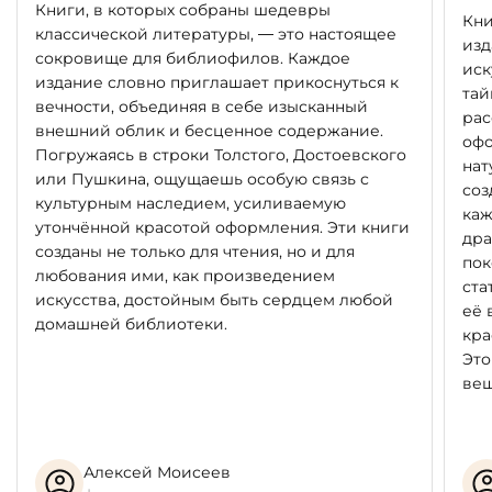
Книги, в которых собраны шедевры
Кни
классической литературы, — это настоящее
изд
сокровище для библиофилов. Каждое
иск
издание словно приглашает прикоснуться к
тай
вечности, объединяя в себе изысканный
рас
внешний облик и бесценное содержание.
офо
Погружаясь в строки Толстого, Достоевского
нат
или Пушкина, ощущаешь особую связь с
соз
культурным наследием, усиливаемую
каж
утончённой красотой оформления. Эти книги
дра
созданы не только для чтения, но и для
пок
любования ими, как произведением
ста
искусства, достойным быть сердцем любой
её 
домашней библиотеки.
кра
Это
вещ
Алексей Моисеев