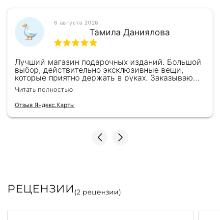
6 августа 2026
Тамила Даниялова
Лучший магазин подарочных изданий. Большой
выбор, действительно эксклюзивные вещи,
которые приятно держать в руках. Заказываю
здесь уже второй раз для бизнес-партнеров,
Читать полностью
всегда всё безупречно — от общения с
консультантами до качества самих книг.
Отзыв Яндекс.Карты
Однозначно рекомендую
РЕЦЕНЗИИ
(
2
рецензии)