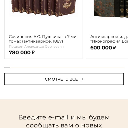
Сочинения А.С. Пушкина. в 7-ми
Антикварное изд
томах (антикварное, 1887)
"Иконография Бог
г. (в 2-х томах с 
Пушкин Александр Сергеевич
600 000
₽
автора)
780 000
₽
СМОТРЕТЬ ВСЕ
Введите e-mail и мы будем
сообщать вам о новых