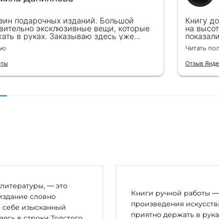
зин подарочных изданий. Большой
Книгу д
вительно эксклюзивные вещи, которые
на высот
ать в руках. Заказываю здесь уже
показал
ля бизнес-партнеров, всегда всё
подароче
ью
Читать по
 от общения с консультантами до
их книг. Однозначно рекомендую
рты
Отзыв Янде
литературы, — это
Книги ручной работы — 
издание словно
произведения искусства
в себе изысканный
приятно держать в рука
сь в строки Толстого,