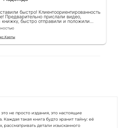
оставили быстро! Клиентоориентированность
Кра
е! Предварительно прислали видео,
сот
и книжку, быстро отправили и положили
пок
к) Спасибо!!!
вел
лностью
Чита
для
кс.Карты
Отзы
это не просто издания, это настоящие
. Каждая такая книга будто хранит тайну: её
х, рассматривать детали изысканного