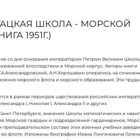
ГАЦКАЯ ШКОЛА - МОРСКОЙ
ГА 1951Г.)
ине со дня основания императором Петром Великим Школ
разованной впоследствии в Морской корпус. Авторы книги
, Г.А.Александровский, А.Н.Хорошавин опирались на сочинен
оенно-морского флота и морского образования. Эти труды
тся в рамках периодов царствования российских императ
ксандра I, Николая I, Александра II и других.
Санкт-Петербурге, значение Школы математических и навиг
ание Морской гвардии и подразделений гардемаринов, Морс
и преподавательском составе этих военных учебных заведен
 во флоте. Изложены биографии Ивана Лонгиновича Голен