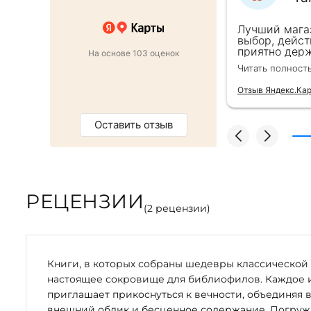
 в подарок коллеге. Менеджер
Лучший мага
ь внимательна, все подробно
выбор, дейст
ро оформили заказ и доставку на
приятно держ
На основе 103 оценок
от же день. Золотая закладка для
второй раз д
Читать полност
тным бонусом. Однозначно
безупречно —
магазин :)
качества сам
Отзыв Яндекс.Ка
Оставить отзыв
РЕЦЕНЗИИ
(
2
рецензии)
Книги, в которых собраны шедевры классической 
настоящее сокровище для библиофилов. Каждое 
приглашает прикоснуться к вечности, объединяя 
внешний облик и бесценное содержание. Погружая