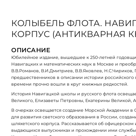
КОЛЫБЕЛЬ ФЛОТА. НАВИ
КОРПУС (АНТИКВАРНАЯ КНИ
ОПИСАНИЕ
Юбилейное издание, вышедшее к 250-летней годовщ
Навигацких и математических наук в Москве и преоб
В.В.Романов, В.И.Дмитриев, В.В.Яковлев, Н.С.Чириков
предшественников в описании истории российского в
времени прочно вошли в круг книжных редкостей.
История Навигацкой школы и русского флота освещае
Великого, Елизаветы Петровны, Екатерины Великой, Але
В очерках освещается создание Морской Академии в 
для развития светского образования в России, созд
шляхетского корпуса. Рассказывается об офицерском 
выдающихся выпускниках и прохождении ими службы