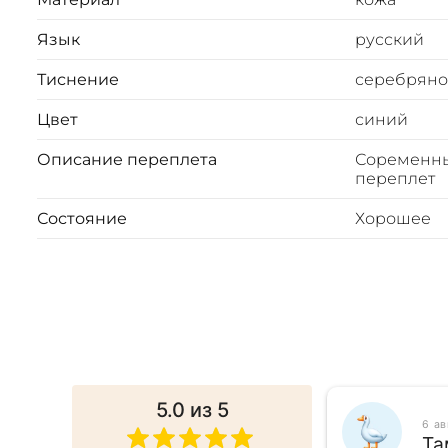
Язык
русский
Тиснение
серебряно
Цвет
синий
Описание переплета
Соременн
переплет
Состояние
Хорошее
5.0
из 5
025
6 а
ина
Та