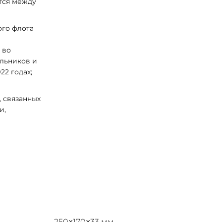
тся между
ого флота
 во
альников и
22 годах;
 связанных
и,
е
250×170×33 мм