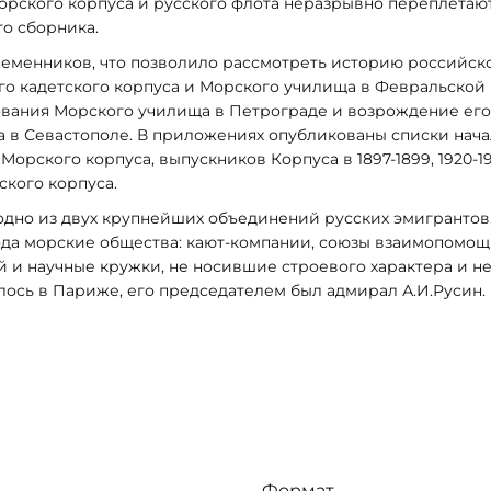
орского корпуса и русского флота неразрывно переплетаю
го сборника.
еменников, что позволило рассмотреть историю российск
ого кадетского корпуса и Морского училища в Февральской
ания Морского училища в Петрограде и возрождение его
а в Севастополе. В приложениях опубликованы списки нач
рского корпуса, выпускников Корпуса в 1897-1899, 1920-19
ского корпуса.
дно из двух крупнейших объединений русских эмигрантов,
ода морские общества: кают-компании, союзы взаимопомощ
 и научные кружки, не носившие строевого характера и н
ось в Париже, его председателем был адмирал А.И.Русин.
Формат