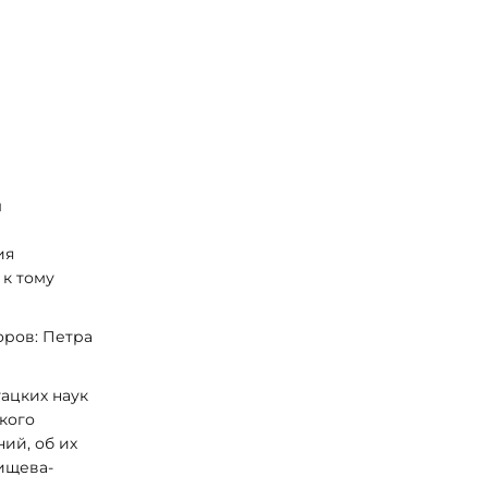
ы
ия
 к тому
оров: Петра
ацких наук
кого
ий, об их
ищева-