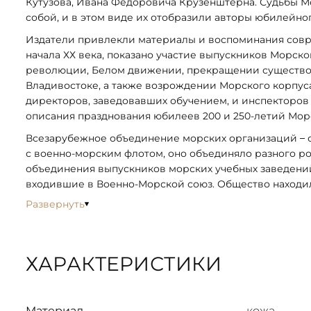
Кутузова, Ивана Федоровича Крузенштерна. Судьбы М
собой, и в этом виде их отобразили авторы юбилейно
Издатели привлекли материалы и воспоминания совр
начала ХХ века, показано участие выпускников Морск
революции, Белом движении, прекращении существов
Владивостоке, а также возрождении Морского корпус
директоров, заведовавших обучением, и инспекторов Мо
описания празднования юбилеев 200 и 250-летий Мор
Всезарубежное объединение морских организаций – о
с военно-морским флотом, оно объединяло разного р
объединения выпускников морских учебных заведений
входившие в Военно-Морской союз. Общество находил
Развернуть
ХАРАКТЕРИСТИКИ
Материал
кожа