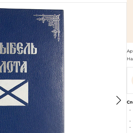
Религия
Спорт и Хобби
на
Путешествия и
Сказки. Басни. Фольклор
открытия
Тайные сообще
ры к
мистика, эзот
Словари. Энциклопедии
Религия
 Рыбалка
Транспорт
оль
Репринты
Экономика и 
Россия и Символика РФ
Энциклопедии
Ар
Сатира и Юмор
Словари
На
и
ка
Сп