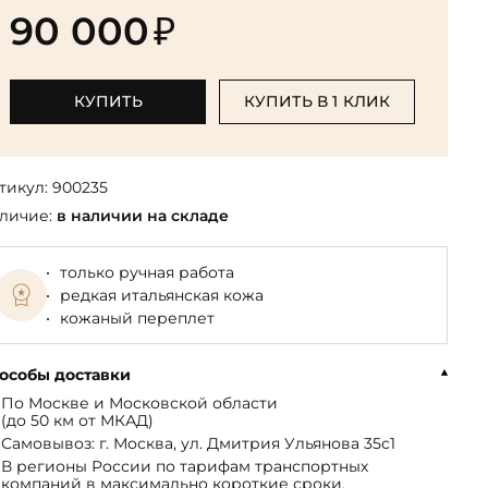
Библиотека мировой классики
общества
90 000
₽
(БМЛ)
Книга в подарок руководителю
ства,
Экономика и финансы
Библиотека мировой
Книги в подарок на День
ерика
Юмор
литературы для детей
рождения
КУПИТЬ
КУПИТЬ В 1 КЛИК
Юридические
Библиотека русской классики
Книги в подарок на Новый год
Финансы
Достоевский Ф.М. собрание
На 23 февраля
 и
сочинений
тикул:
900235
На 8 Марта
личие:
в наличии на складе
Жюль Верн собрание
сочинений
только ручная работа
Пушкина А.С. собрание
редкая итальянская кожа
сочинений
кожаный переплет
особы доставки
По Москве и Московской области
(до 50 км от МКАД)
Самовывоз: г. Москва, ул. Дмитрия Ульянова 35с1
В регионы России по тарифам транспортных
компаний в максимально короткие сроки.