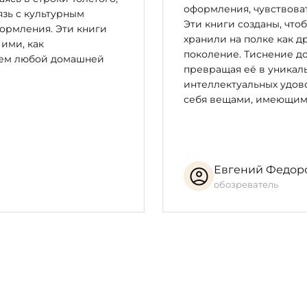
оформления, чувствоват
зь с культурным
Эти книги созданы, что
ормления. Эти книги
хранили на полке как д
 ими, как
поколение. Тиснение до
цем любой домашней
превращая её в уникал
интеллектуальных удово
себя вещами, имеющим
Евгений Федор
обозреватель