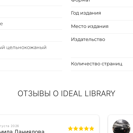
Год издания
е
Место издания
Издательство
ый цельнокожаный
Количество страниц
ОТЗЫВЫ О IDEAL LIBRARY
вгуста 2026
мила Даниялова