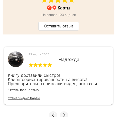
На основе 103 оценок
Оставить отзыв
13 июля 2026
Надежда
Книгу доставили быстро!
Клиентоориентированность на высоте!
Предварительно прислали видео, показали
книжку, быстро отправили и положили
Читать полностью
подарочек) Спасибо!!!
Отзыв Яндекс.Карты