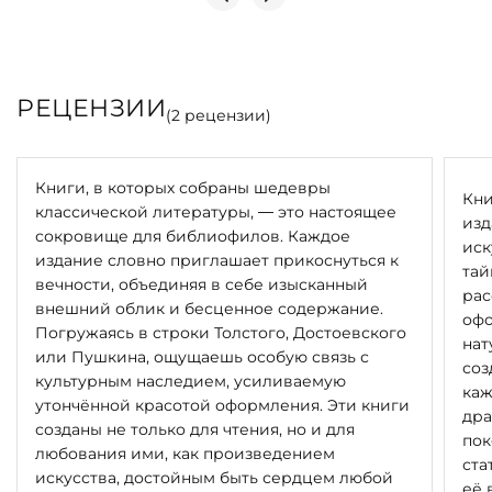
РЕЦЕНЗИИ
(
2
рецензии)
Книги, в которых собраны шедевры
Кни
классической литературы, — это настоящее
изд
сокровище для библиофилов. Каждое
иск
издание словно приглашает прикоснуться к
тай
вечности, объединяя в себе изысканный
рас
внешний облик и бесценное содержание.
офо
Погружаясь в строки Толстого, Достоевского
нат
или Пушкина, ощущаешь особую связь с
соз
культурным наследием, усиливаемую
каж
утончённой красотой оформления. Эти книги
дра
созданы не только для чтения, но и для
пок
любования ими, как произведением
ста
искусства, достойным быть сердцем любой
её 