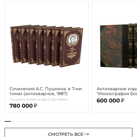
Сочинения А.С. Пушкина. в 7-ми
Антикварное изд
томах (антикварное, 1887)
"Иконография Бог
г. (в 2-х томах с 
Пушкин Александр Сергеевич
600 000
₽
автора)
780 000
₽
СМОТРЕТЬ ВСЕ