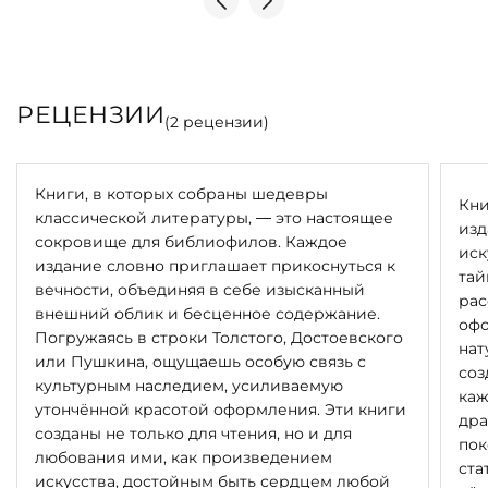
РЕЦЕНЗИИ
(
2
рецензии)
Книги, в которых собраны шедевры
Кни
классической литературы, — это настоящее
изд
сокровище для библиофилов. Каждое
иск
издание словно приглашает прикоснуться к
тай
вечности, объединяя в себе изысканный
рас
внешний облик и бесценное содержание.
офо
Погружаясь в строки Толстого, Достоевского
нат
или Пушкина, ощущаешь особую связь с
соз
культурным наследием, усиливаемую
каж
утончённой красотой оформления. Эти книги
дра
созданы не только для чтения, но и для
пок
любования ими, как произведением
ста
искусства, достойным быть сердцем любой