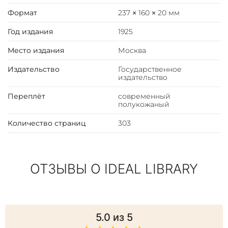
Бьюкенен, будучи убеждённым сторонником
Формат
237 × 160 × 20 мм
либеральных ценностей, поддерживал тесные связи с
представителями высшей российской аристократии и
Год издания
1925
членами Государственной думы, разделявшими его
убеждения, что впоследствии дало повод многим
Место издания
Москва
историкам обвинить его во вмешательстве во
Издательство
Государственное
внутренние дела Российской империи и прямом
издательство
потворстве Февральской революции.
Переплёт
современный
полукожаный
Количество страниц
303
ОТЗЫВЫ О IDEAL LIBRARY
5.0
из 5