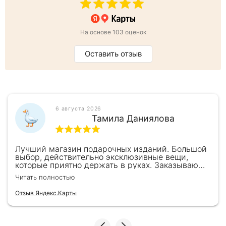
На основе 103 оценок
Оставить отзыв
6 августа 2026
Тамила Даниялова
Лучший магазин подарочных изданий. Большой
выбор, действительно эксклюзивные вещи,
которые приятно держать в руках. Заказываю
здесь уже второй раз для бизнес-партнеров,
Читать полностью
всегда всё безупречно — от общения с
консультантами до качества самих книг.
Отзыв Яндекс.Карты
Однозначно рекомендую