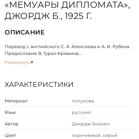
«МЕМУАРЫ ДИПЛОМАТА»,
ДЖОРДЖ Б., 1925 Г.
ОПИСАНИЕ
Перевод с английского С. А. Алексеева и А. И. Рубена.
Предисловие В. Гурко-Кряжина.
Развернуть
Книга воспоминаний Джорджа Бьюкенена, посла
Великобритании в России с 1910 по 1918 год.
ХАРАКТЕРИСТИКИ
Джордж Бьюкенен (1854–1924) занимал пост посла
Великобритании в России с 1910 по 1918 год (до этого
Материал
полукожа
был послом в Болгарии и Нидерландах, позднее — в
Италии). В преддверии Первой мировой войны он
Язык
русский
стремился удержать Россию в верности англо-франко-
русскому союзу (Антанте), направленному против
Автор
Джордж Бьюкен
Германии, что ему и удалось: союзники провели почти
всю войну вместе, вплоть до Брестского мира. Однако
Цвет
коричневый, серый