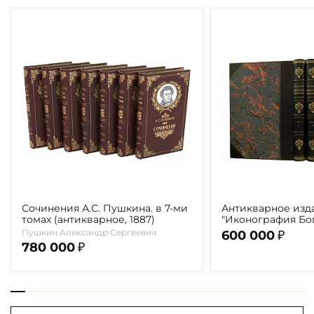
Сочинения А.С. Пушкина. в 7-ми
Антикварное изд
томах (антикварное, 1887)
"Иконография Бог
г. (в 2-х томах с 
Пушкин Александр Сергеевич
600 000
₽
автора)
780 000
₽