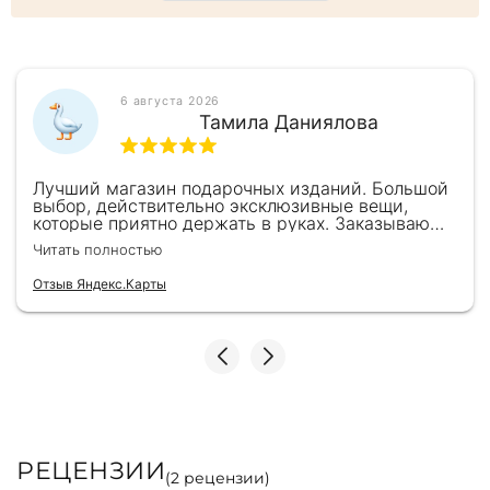
Министерства и перечня лиц, о которых упоминается
Поливановым.
6 августа 2026
Тамила Даниялова
Лучший магазин подарочных изданий. Большой
выбор, действительно эксклюзивные вещи,
которые приятно держать в руках. Заказываю
здесь уже второй раз для бизнес-партнеров,
Читать полностью
всегда всё безупречно — от общения с
консультантами до качества самих книг.
Отзыв Яндекс.Карты
Однозначно рекомендую
РЕЦЕНЗИИ
(
2
рецензии)