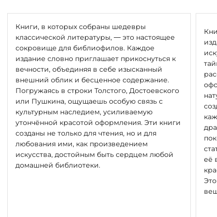
Книги, в которых собраны шедевры
Кни
классической литературы, — это настоящее
изд
сокровище для библиофилов. Каждое
иск
издание словно приглашает прикоснуться к
тай
вечности, объединяя в себе изысканный
рас
внешний облик и бесценное содержание.
офо
Погружаясь в строки Толстого, Достоевского
нат
или Пушкина, ощущаешь особую связь с
соз
культурным наследием, усиливаемую
каж
утончённой красотой оформления. Эти книги
дра
созданы не только для чтения, но и для
пок
любования ими, как произведением
ста
искусства, достойным быть сердцем любой
её 
домашней библиотеки.
кра
Это
вещ