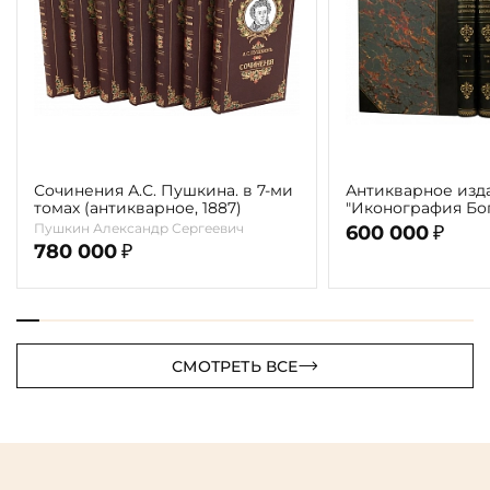
Сочинения А.С. Пушкина. в 7-ми
Антикварное изд
томах (антикварное, 1887)
"Иконография Бог
г. (в 2-х томах с 
Пушкин Александр Сергеевич
600 000
₽
автора)
780 000
₽
СМОТРЕТЬ ВСЕ