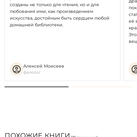
дра
созданы не только для чтения, но и для
пок
любования ими, как произведением
ста
искусства, достойным быть сердцем любой
её 
домашней библиотеки.
кра
Это
вещ
Алексей Моисеев
филолог
ПОХОЖИЕ КНИГИ