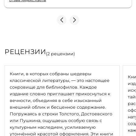
РЕЦЕНЗИИ
(
2
рецензии)
Книги, в которых собраны шедевры
Кни
классической литературы, — это настоящее
изд
сокровище для библиофилов. Каждое
иск
издание словно приглашает прикоснуться к
тай
вечности, объединяя в себе изысканный
рас
внешний облик и бесценное содержание.
офо
Погружаясь в строки Толстого, Достоевского
нат
или Пушкина, ощущаешь особую связь с
соз
культурным наследием, усиливаемую
каж
утончённой красотой оформления. Эти книги