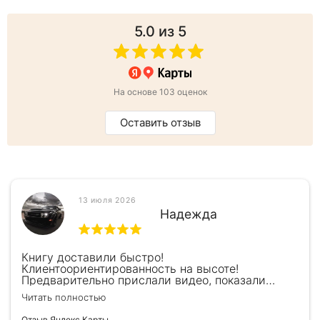
5.0
из 5
На основе 103 оценок
Оставить отзыв
13 июля 2026
Надежда
Книгу доставили быстро!
Клиентоориентированность на высоте!
Предварительно прислали видео, показали
книжку, быстро отправили и положили
Читать полностью
подарочек) Спасибо!!!
Отзыв Яндекс.Карты