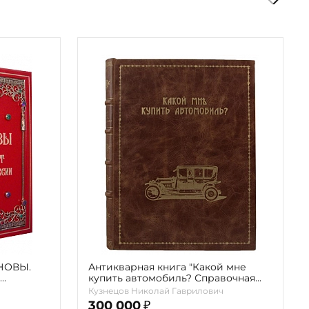
АНОВЫ.
Антикварная книга "Какой мне
купить автомобиль? Справочная
24
книга для автомобилистов"
Кузнецов Николай Гаврилович
Кузнецов Н.Г. 1914г.
300 000
₽