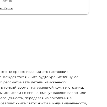
лностью
Чита
для
кс.Карты
Отзы
это не просто издания, это настоящие
. Каждая такая книга будто хранит тайну: её
х, рассматривать детали изысканного
ь тонкий аромат натуральной кожи и страниц.
бы их читали не спеша, смакуя каждое слово, или
рагоценность, передавая из поколения в
бавляет книге статусности и индивидуальности,