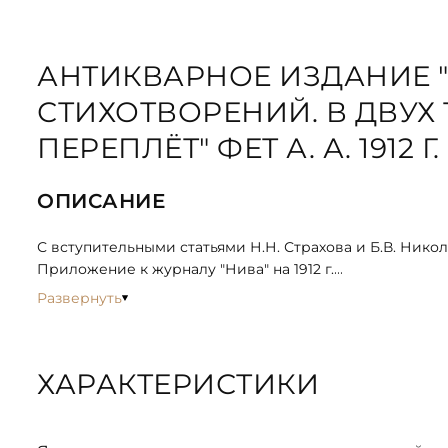
АНТИКВАРНОЕ ИЗДАНИЕ 
СТИХОТВОРЕНИЙ. В ДВУХ
ПЕРЕПЛЁТ" ФЕТ А. А. 1912 Г.
ОПИСАНИЕ
С вступительными статьями Н.Н. Страхова и Б.В. Никол
Приложение к журналу "Нива" на 1912 г.
Афанасий Фет — представитель так называемой "чисто
Развернуть
повседневной действительности в "светлое царство м
Стихотворения его отличаются тонкостью поэтическо
ХАРАКТЕРИСТИКИ
Содержание:
ТОМ I - Вечерние огни, Античный мир и антологическ
Оды, Стихотворения на случай.
ТОМ II. Баллады, Поэмы, Лирический пантеон, Дополн