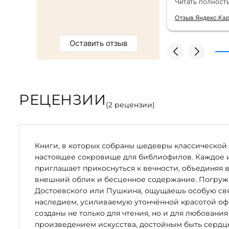
Читать полност
тным бонусом. Однозначно
безупречно —
магазин :)
качества сам
Отзыв Яндекс.Ка
Оставить отзыв
РЕЦЕНЗИИ
(
2
рецензии)
Книги, в которых собраны шедевры классической 
настоящее сокровище для библиофилов. Каждое 
приглашает прикоснуться к вечности, объединяя 
внешний облик и бесценное содержание. Погружая
Достоевского или Пушкина, ощущаешь особую свя
наследием, усиливаемую утончённой красотой оф
созданы не только для чтения, но и для любования
произведением искусства, достойным быть серд