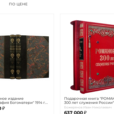
ПО ЦЕНЕ
ное издание
Подарочная книга "РОМ
фия Богоматери" 1914 г.
300 лет служения России"
мах с автографом автора)
Экземпляр № 09 ППМ.17.0
Божерянов Иван Николаевич
0
₽
637 000
₽