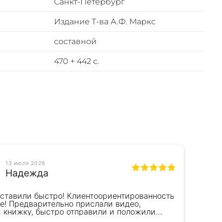
Санкт-Петербург
Издание Т-ва А.Ф. Маркс
составной
470 + 442 с.
13 июля 2026
Надежда
оставили быстро! Клиентоориентированность
Кра
е! Предварительно прислали видео,
сот
и книжку, быстро отправили и положили
пок
к) Спасибо!!!
вел