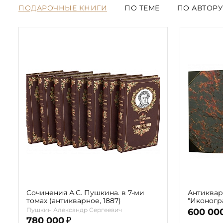
ПОДАРОЧНЫЕ КНИГИ
ПО ТЕМЕ
ПО АВТОРУ
Сочинения А.С. Пушкина. в 7-ми
Антиквар
томах (антикварное, 1887)
"Иконогра
(в 2-х то
Пушкин Александр Сергеевич
600 00
780 000
₽