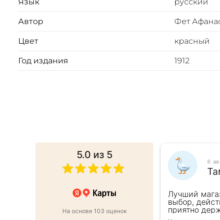
Язык
русский
Автор
Фет Афана
Цвет
красный
Год издания
1912
5.0
из 5
025
6 а
ина
Та
 в подарок коллеге. Менеджер
Лучший мага
ь внимательна, все подробно
выбор, дейст
ро оформили заказ и доставку на
приятно держ
На основе 103 оценок
от же день. Золотая закладка для
второй раз д