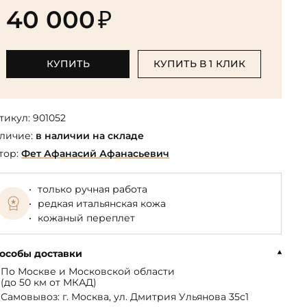
Библиотека мировой классики
общества
40 000
₽
(БМЛ)
Книга в подарок руководителю
ства,
Экономика и финансы
Библиотека мировой
Книги в подарок на День
ерика
Юмор
литературы для детей
рождения
КУПИТЬ
КУПИТЬ В 1 КЛИК
Юридические
Библиотека русской классики
Книги в подарок на Новый год
Финансы
Достоевский Ф.М. собрание
На 23 февраля
 и
сочинений
тикул:
901052
На 8 Марта
личие:
в наличии на складе
Жюль Верн собрание
сочинений
тор:
Фет Афанасий Афанасьевич
Пушкина А.С. собрание
сочинений
только ручная работа
редкая итальянская кожа
кожаный переплет
особы доставки
По Москве и Московской области
(до 50 км от МКАД)
Самовывоз: г. Москва, ул. Дмитрия Ульянова 35с1