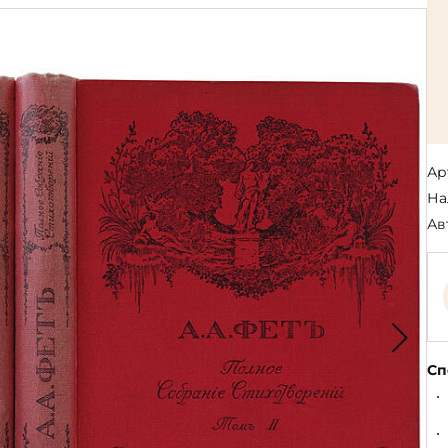
Религия
Спорт и Хобби
на
Путешествия и
Сказки. Басни. Фольклор
открытия
Тайные сообще
ры к
мистика, эзот
Словари. Энциклопедии
Религия
 Рыбалка
Транспорт
оль
Репринты
Экономика и 
Россия и Символика РФ
Энциклопедии
Ар
Сатира и Юмор
Словари
На
и
Ав
ка
Сп