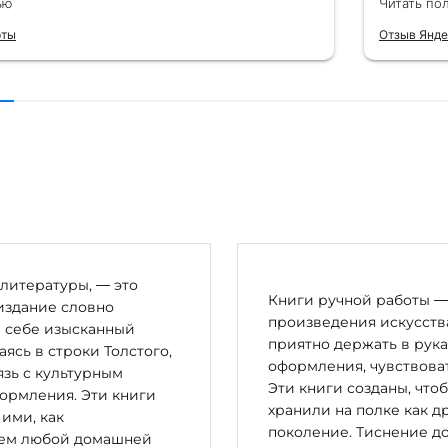
ью
Читать по
 от общения с консультантами до
их книг. Однозначно рекомендую
рты
Отзыв Янде
литературы, — это
Книги ручной работы — 
издание словно
произведения искусства
в себе изысканный
приятно держать в рука
сь в строки Толстого,
оформления, чувствоват
зь с культурным
Эти книги созданы, что
ормления. Эти книги
хранили на полке как д
 ими, как
поколение. Тиснение до
цем любой домашней