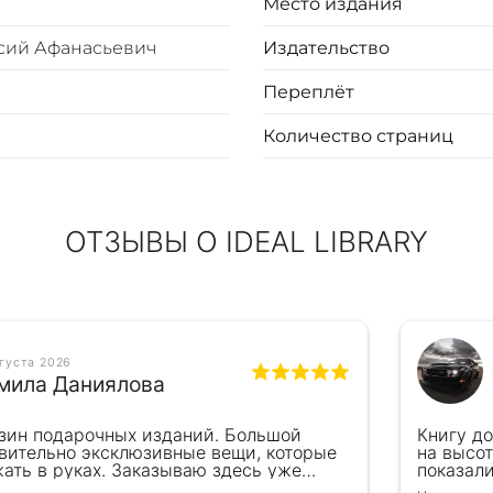
Место издания
сий Афанасьевич
Издательство
Переплёт
Количество страниц
ОТЗЫВЫ О IDEAL LIBRARY
вгуста 2026
мила Даниялова
зин подарочных изданий. Большой
Книгу д
вительно эксклюзивные вещи, которые
на высот
ать в руках. Заказываю здесь уже
показал
ля бизнес-партнеров, всегда всё
подароче