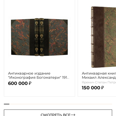
Антикварное издание
Антикварная книг
"Иконография Богоматери" 1914
Михаил Алексан
г. (в 2-х томах с автографом
Врубель. Жизнь и
Яремич Степан Петр
600 000
₽
автора)
1911г.
150 000
₽
СМОТРЕТЬ ВСЕ