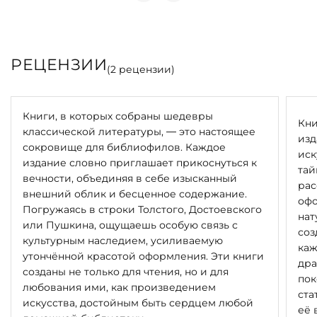
РЕЦЕНЗИИ
(
2
рецензии)
Книги, в которых собраны шедевры
Кни
классической литературы, — это настоящее
изд
сокровище для библиофилов. Каждое
иск
издание словно приглашает прикоснуться к
тай
вечности, объединяя в себе изысканный
рас
внешний облик и бесценное содержание.
офо
Погружаясь в строки Толстого, Достоевского
нат
или Пушкина, ощущаешь особую связь с
соз
культурным наследием, усиливаемую
каж
утончённой красотой оформления. Эти книги
дра
созданы не только для чтения, но и для
пок
любования ими, как произведением
ста
искусства, достойным быть сердцем любой
её 