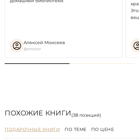
домашней библиотеки.
кра
Это
вещ
Алексей Моисеев
филолог
ПОХОЖИЕ КНИГИ
(
38
позиций)
ПОДАРОЧНЫЕ КНИГИ
ПО ТЕМЕ
ПО ЦЕНЕ