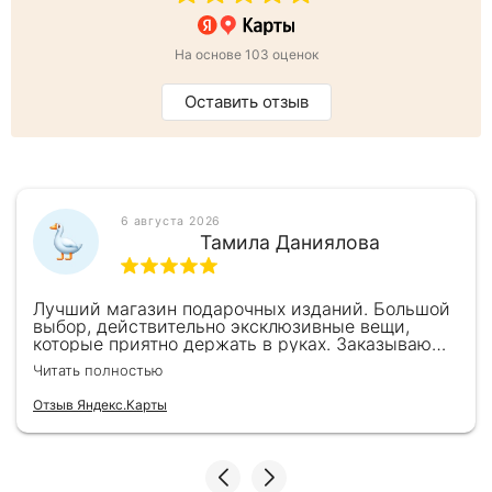
На основе 103 оценок
Оставить отзыв
6 августа 2026
Тамила Даниялова
Лучший магазин подарочных изданий. Большой
выбор, действительно эксклюзивные вещи,
которые приятно держать в руках. Заказываю
здесь уже второй раз для бизнес-партнеров,
Читать полностью
всегда всё безупречно — от общения с
консультантами до качества самих книг.
Отзыв Яндекс.Карты
Однозначно рекомендую