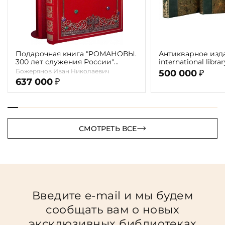
Подарочная книга "РОМАНОВЫ.
Антикварное изд
300 лет служения России"
international libra
Экземпляр № 09 ППМ.17.024
literature" 1898 г. 
Божерянов Иван Николаевич
500 000
₽
637 000
₽
СМОТРЕТЬ ВСЕ
Введите e-mail и мы будем
сообщать вам о новых
эксклюзивных библиотеках