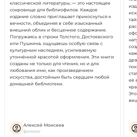
классической литературы, — это настоящее
изд
сокровище для библиофилов. Каждое
иск
издание словно приглашает прикоснуться к
тай
вечности, объединяя в себе изысканный
рас
внешний облик и бесценное содержание.
офо
Погружаясь в строки Толстого, Достоевского
нат
или Пушкина, ощущаешь особую связь с
соз
культурным наследием, усиливаемую
каж
утончённой красотой оформления. Эти книги
дра
созданы не только для чтения, но и для
пок
любования ими, как произведением
ста
искусства, достойным быть сердцем любой
её 
домашней библиотеки.
кра
Это
вещ
Алексей Моисеев
филолог