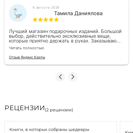
6 августа 2026
Тамила Даниялова
Лучший магазин подарочных изданий. Большой
выбор, действительно эксклюзивные вещи,
которые приятно держать в руках. Заказываю
здесь уже второй раз для бизнес-партнеров,
Читать полностью
всегда всё безупречно — от общения с
консультантами до качества самих книг.
Отзыв Яндекс.Карты
Однозначно рекомендую
РЕЦЕНЗИИ
(
2
рецензии)
Книги, в которых собраны шедевры
Кни