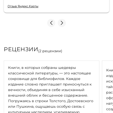
всегда всё безупречно — от общения с
консультантами до качества самих книг.
Отзыв Яндекс.Карты
Однозначно рекомендую
РЕЦЕНЗИИ
(
2
рецензии)
Книги, в которых собраны шедевры
Кни
классической литературы, — это настоящее
изд
сокровище для библиофилов. Каждое
иск
издание словно приглашает прикоснуться к
тай
вечности, объединяя в себе изысканный
рас
внешний облик и бесценное содержание.
офо
Погружаясь в строки Толстого, Достоевского
нат
или Пушкина, ощущаешь особую связь с
соз
культурным наследием, усиливаемую