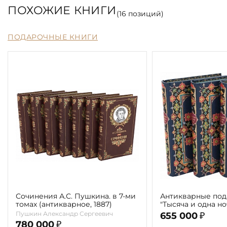
ПОХОЖИЕ КНИГИ
(
16
позиций)
ПОДАРОЧНЫЕ КНИГИ
Сочинения А.С. Пушкина. в 7-ми
Антикварные под
томах (антикварное, 1887)
"Тысяча и одна н
сказки знаменит
Пушкин Александр Сергеевич
655 000
₽
Шехеразады"( в 3-
780 000
₽