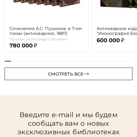
Сочинения А.С. Пушкина. в 7-ми
Антикварное изд
томах (антикварное, 1887)
"Иконография Бог
г. (в 2-х томах с 
Пушкин Александр Сергеевич
600 000
₽
автора)
780 000
₽
СМОТРЕТЬ ВСЕ
Введите e-mail и мы будем
сообщать вам о новых
эксклюзивных библиотеках