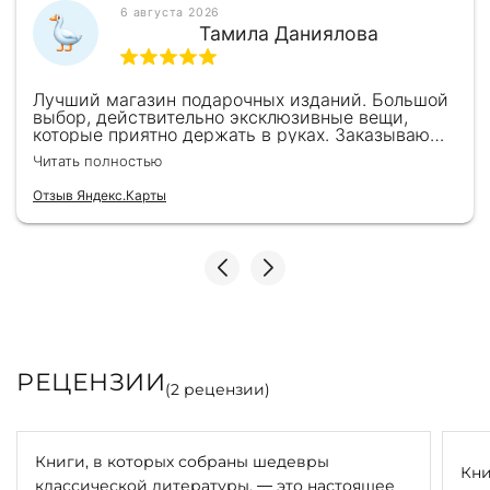
6 августа 2026
Тамила Даниялова
Лучший магазин подарочных изданий. Большой
выбор, действительно эксклюзивные вещи,
которые приятно держать в руках. Заказываю
здесь уже второй раз для бизнес-партнеров,
Читать полностью
всегда всё безупречно — от общения с
консультантами до качества самих книг.
Отзыв Яндекс.Карты
Однозначно рекомендую
РЕЦЕНЗИИ
(
2
рецензии)
Книги, в которых собраны шедевры
Кни
классической литературы, — это настоящее