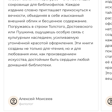
изд
сокровище для библиофилов. Каждое
иск
издание словно приглашает прикоснуться к
тай
вечности, объединяя в себе изысканный
рас
внешний облик и бесценное содержание.
офо
Погружаясь в строки Толстого, Достоевского
нат
или Пушкина, ощущаешь особую связь с
соз
культурным наследием, усиливаемую
каж
утончённой красотой оформления. Эти книги
дра
созданы не только для чтения, но и для
пок
любования ими, как произведением
ста
искусства, достойным быть сердцем любой
её 
домашней библиотеки.
кра
Это
вещ
Алексей Моисеев
филолог