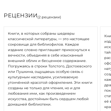
РЕЦЕНЗИИ
(
2
рецензии)
Книги, в которых собраны шедевры
Кни
классической литературы, — это настоящее
изд
сокровище для библиофилов. Каждое
иск
издание словно приглашает прикоснуться к
тай
вечности, объединяя в себе изысканный
рас
внешний облик и бесценное содержание.
офо
Погружаясь в строки Толстого, Достоевского
нат
или Пушкина, ощущаешь особую связь с
соз
культурным наследием, усиливаемую
каж
утончённой красотой оформления. Эти книги
дра
созданы не только для чтения, но и для
пок
любования ими, как произведением
ста
искусства, достойным быть сердцем любой
её 
домашней библиотеки.
кра