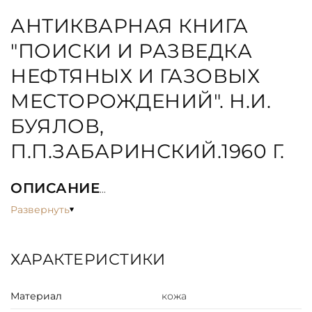
АНТИКВАРНАЯ КНИГА
"ПОИСКИ И РАЗВЕДКА
НЕФТЯНЫХ И ГАЗОВЫХ
МЕСТОРОЖДЕНИЙ". Н.И.
БУЯЛОВ,
П.П.ЗАБАРИНСКИЙ.1960 Г.
ОПИСАНИЕ
Книга рассматривает основные аспекты поиска и
Развернуть
разведки нефтяных и газовых месторождений, начиная
с исследования геологических структур и заканчивая
определением коммерческой ценности
ХАРАКТЕРИСТИКИ
месторождений. Авторы подробно описывают
различные методы и технологии, используемые при
Материал
кожа
поиске и разведке, а также рассматривают