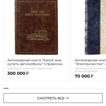
Антикварная книга "Какой мне
Антикварная кни
купить автомобиль? Справочная
"Электричество"
книга для автомобилистов"
А.А. 1913г.
Кузнецов Николай Гаврилович
Эйхенвальд Алексан
Кузнецов Н.Г. 1914г.
Александрович
300 000
₽
70 000
₽
СМОТРЕТЬ ВСЕ