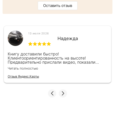
Оставить отзыв
13 июля 2026
Надежда
Книгу доставили быстро!
Клиентоориентированность на высоте!
Предварительно прислали видео, показали
книжку, быстро отправили и положили
Читать полностью
подарочек) Спасибо!!!
Отзыв Яндекс.Карты