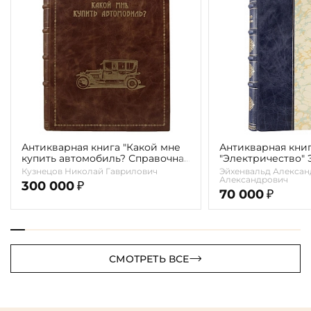
Антикварная книга "Какой мне
Антикварная кни
купить автомобиль? Справочная
"Электричество"
книга для автомобилистов"
А.А. 1913г.
Кузнецов Николай Гаврилович
Эйхенвальд Алексан
Кузнецов Н.Г. 1914г.
Александрович
300 000
₽
70 000
₽
СМОТРЕТЬ ВСЕ