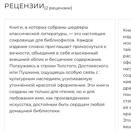
РЕЦЕНЗИИ
(
2
рецензии)
Книги, в которых собраны шедевры
Кни
классической литературы, — это настоящее
изд
сокровище для библиофилов. Каждое
иск
издание словно приглашает прикоснуться к
тай
вечности, объединяя в себе изысканный
рас
внешний облик и бесценное содержание.
офо
Погружаясь в строки Толстого, Достоевского
нат
или Пушкина, ощущаешь особую связь с
соз
культурным наследием, усиливаемую
каж
утончённой красотой оформления. Эти книги
дра
созданы не только для чтения, но и для
пок
любования ими, как произведением
ста
искусства, достойным быть сердцем любой
её 
домашней библиотеки.
кра
Это
вещ