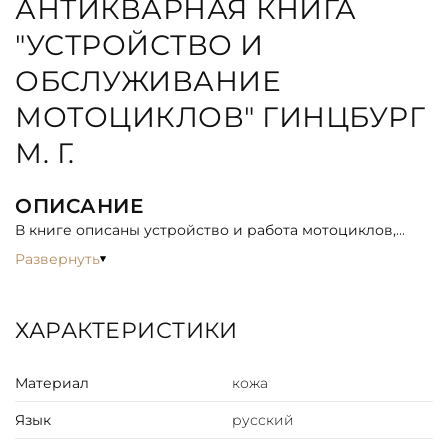
АНТИКВАРНАЯ КНИГА
"УСТРОЙСТВО И
ОБСЛУЖИВАНИЕ
МОТОЦИКЛОВ" ГИНЦБУРГ
М. Г.
ОПИСАНИЕ
В книге описаны устройство и работа мотоциклов,
мотороллеров, и т.д. и приведены сведения по их
Развернуть
обслуживанию в условиях индивидуального
использования. В книге даны указания, необходимые
для правильного использования мотоцикла, продления
ХАРАКТЕРИСТИКИ
срока его службы,предупреждения и устранение
неисправностей.
Материал
кожа
Язык
русский