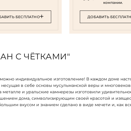
компании.
БАВИТЬ БЕСПЛАТНО
ДОБАВИТЬ БЕСПЛАТ
АН С ЧЁТКАМИ"
зможно индивидуальное изготовление! В каждом доме нас
 несущая в себе основы мусульманской веры и многовеко
а металле и уральские камнерезы изготовили удивительно
рашением дома, символизирующим своей красотой и изяще
ольшим вкусом и знанием сделано в виде мечети и, как вс
-Маликити Масджид». Архитектурный комплекс «Малахитова
елке щедро использован отполированный малахит, чьи неп
ми-камнерезами, а глубокий цвет переливами напоминает
 белоснежный кварц. Малахитовая многоступенчатая центр