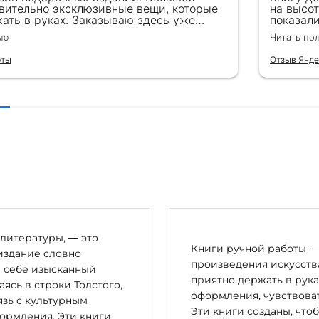
вительно эксклюзивные вещи, которые
на высот
пульт. Вставки:
ать в руках. Заказываю здесь уже
показал
ый — 14664 шт., фианиты "Маркиз" — 208 шт., малахитовые
ля бизнес-партнеров, всегда всё
подароче
ью
Читать по
вуковой модуль.
 от общения с консультантами до
их книг. Однозначно рекомендую
рты
Отзыв Янде
литературы, — это
Книги ручной работы — 
издание словно
произведения искусства
в себе изысканный
приятно держать в рука
сь в строки Толстого,
оформления, чувствоват
зь с культурным
Эти книги созданы, что
ормления. Эти книги