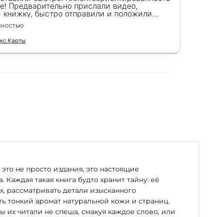
е! Предварительно прислали видео,
сот
и книжку, быстро отправили и положили
пок
 кабашоны
к) Спасибо!!!
вел
лностью
Чита
для
кс.Карты
Отзы
это не просто издания, это настоящие
. Каждая такая книга будто хранит тайну: её
х, рассматривать детали изысканного
ь тонкий аромат натуральной кожи и страниц.
бы их читали не спеша, смакуя каждое слово, или