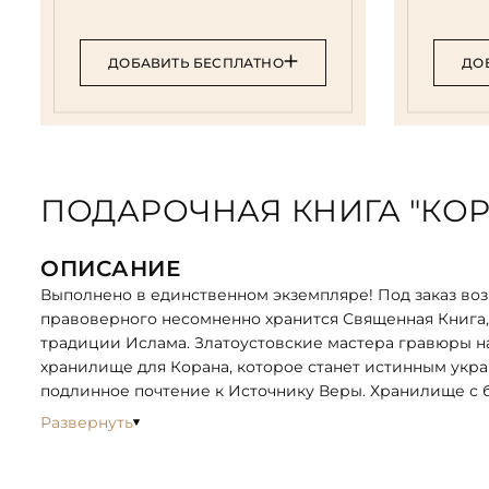
ДОБАВИТЬ БЕСПЛАТНО
ДО
ПОДАРОЧНАЯ КНИГА "КОР
ОПИСАНИЕ
Выполнено в единственном экземпляре! Под заказ во
правоверного несомненно хранится Священная Книга,
традиции Ислама. Златоустовские мастера гравюры н
хранилище для Корана, которое станет истинным ук
подлинное почтение к Источнику Веры. Хранилище с б
подобное сооружение, имеет собственное имя – «Аль
Развернуть
полностью оправдывает свое название, так как в отд
симметричные узоры кропотливо составлены мастера
бархат или зеленый шелк, развевающийся на ветру, и