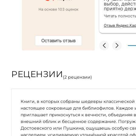
ь внимательна, все подробно
выбор, дейст
Содержание драгоценных металлов: никелирование — 10мкм. Комплектация: мечеть-светильник, коран, 
ро оформили заказ и доставку на
приятно держ
На основе 103 оценок
фианиты — изумрудный, рубиновый, аметистовый, мятн
от же день. Золотая закладка для
второй раз д
Читать полност
— 100 шт. В комплете: светодиодная лента, лампы, з
тным бонусом. Однозначно
безупречно —
магазин :)
качества сам
Отзыв Яндекс.Ка
Оставить отзыв
РЕЦЕНЗИИ
(
2
рецензии)
Книги, в которых собраны шедевры классической 
настоящее сокровище для библиофилов. Каждое 
приглашает прикоснуться к вечности, объединяя 
внешний облик и бесценное содержание. Погружая
Достоевского или Пушкина, ощущаешь особую свя
наследием, усиливаемую утончённой красотой оф