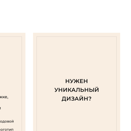
НУЖЕН
УНИКАЛЬНЫЙ
жке,
ДИЗАЙН?
м
родовой
логотип