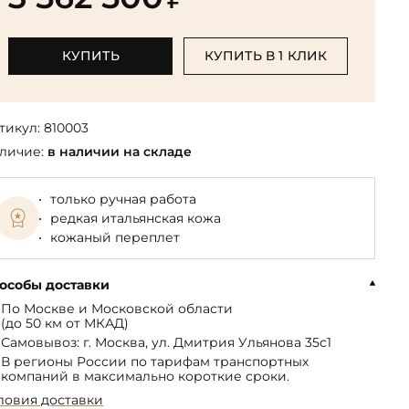
Библиотека мировой классики
общества
(БМЛ)
Книга в подарок руководителю
ства,
Экономика и финансы
Библиотека мировой
КУПИТЬ
КУПИТЬ В 1 КЛИК
Книги в подарок на День
ерика
Юмор
литературы для детей
рождения
Юридические
Библиотека русской классики
Книги в подарок на Новый год
Финансы
тикул:
810003
Достоевский Ф.М. собрание
На 23 февраля
 и
личие:
в наличии на складе
сочинений
На 8 Марта
Жюль Верн собрание
только ручная работа
сочинений
редкая итальянская кожа
Пушкина А.С. собрание
кожаный переплет
сочинений
особы доставки
По Москве и Московской области
(до 50 км от МКАД)
Самовывоз: г. Москва, ул. Дмитрия Ульянова 35с1
В регионы России по тарифам транспортных
компаний в максимально короткие сроки.
ловия доставки