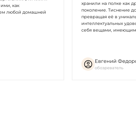
хранили на полке как д
 ими, как
поколение. Тиснение до
цем любой домашней
превращая её в уникал
интеллектуальных удово
себя вещами, имеющим
Евгений Федор
обозреватель