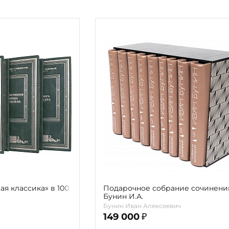
Религия
Спорт и Хобби
на
Путешествия и
Сказки. Басни. Фольклор
открытия
Тайные сообще
ры к
мистика, эзот
Словари. Энциклопедии
Религия
 Рыбалка
Транспорт
оль
Репринты
Экономика и 
Россия и Символика РФ
Энциклопедии
Сатира и Юмор
Словари
и
ка
я классика» в 100
Подарочное собрание сочинени
Бунин И.А.
Бунин Иван Алексеевич
149 000
₽