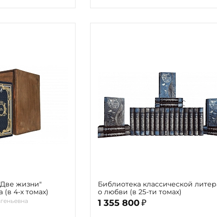
"Две жизни"
Библиотека классической лите
(в 4-х томах)
о любви (в 25-ти томах)
вгеньевна
1 355 800
₽