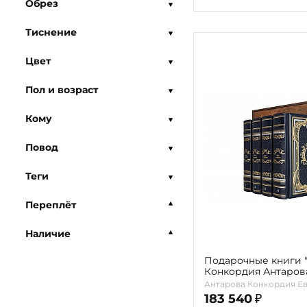
Обрез
Тиснение
Цвет
Пол и возраст
Кому
Повод
Теги
Переплёт
Наличие
Подарочные книги 
Конкордия Антарова 
Антарова Конкордия Е
183 540
₽