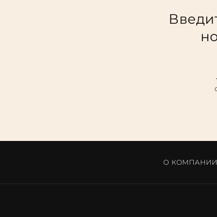
Введит
но
О КОМПАНИ