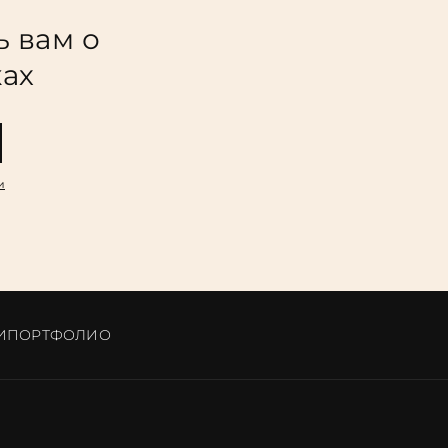
ь вам о
ках
и
И
ПОРТФОЛИО