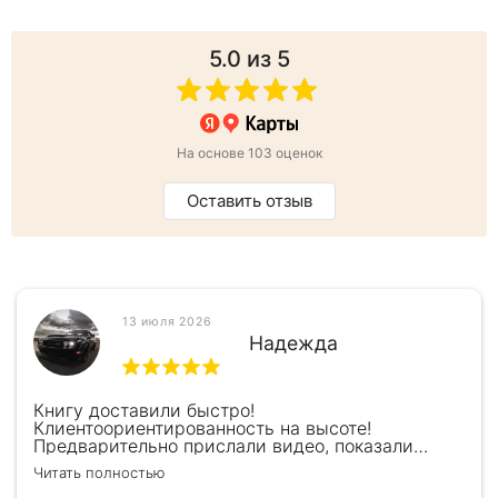
5.0
из 5
На основе 103 оценок
Оставить отзыв
13 июля 2026
Надежда
Книгу доставили быстро!
Клиентоориентированность на высоте!
Предварительно прислали видео, показали
книжку, быстро отправили и положили
Читать полностью
подарочек) Спасибо!!!