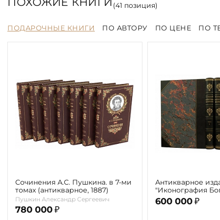
ПОХОЖИЕ КНИГИ
(
41
позиция)
ПОДАРОЧНЫЕ КНИГИ
ПО АВТОРУ
ПО ЦЕНЕ
ПО Т
Сочинения А.С. Пушкина. в 7-ми
Антикварное изд
томах (антикварное, 1887)
"Иконография Бог
г. (в 2-х томах с 
Пушкин Александр Сергеевич
600 000
₽
автора)
780 000
₽