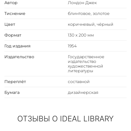
Лондона вместе с собранием его сочинений. Особую
Автор
Лондон Джек
ценность изданию придал переплет ручной работы,
Тиснение
блинтовое, золотое
выполненный из натуральной кожи и дизайнерской
бумаги.
Цвет
коричневый, чёрный
ИСПОЛНЕНИЕ
Формат
130 х 200 мм
Год издания
1954
Составной переплет ручной работы (натуральная кожа,
дизайнерская бумага)
Издательство
Государственное
Изготавливается по индивидуальному заказу
издательство
художественной
Крапленый обрез
литературы
Шелковые каптал и ляссе, форзацы из дизайнерской
бумаги, переплет украшен блинтовым тиснением и
Переплёт
составной
тиснением золотой фольгой
Бумага
дизайнерская
ОТЗЫВЫ О IDEAL LIBRARY