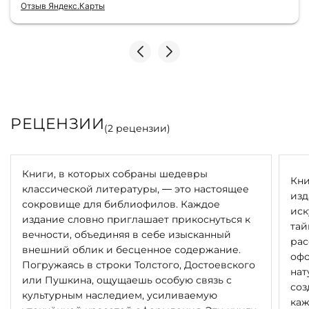
Отзыв Яндекс.Карты
РЕЦЕНЗИИ
(
2
рецензии)
Книги, в которых собраны шедевры
Кни
классической литературы, — это настоящее
изд
сокровище для библиофилов. Каждое
иск
издание словно приглашает прикоснуться к
тай
вечности, объединяя в себе изысканный
рас
внешний облик и бесценное содержание.
офо
Погружаясь в строки Толстого, Достоевского
нат
или Пушкина, ощущаешь особую связь с
соз
культурным наследием, усиливаемую
каж