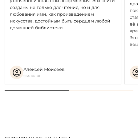
утончённой красотой оформления. Эти книги
дра
созданы не только для чтения, но и для
пок
любования ими, как произведением
ста
искусства, достойным быть сердцем любой
её 
домашней библиотеки.
кра
Это
вещ
Алексей Моисеев
филолог