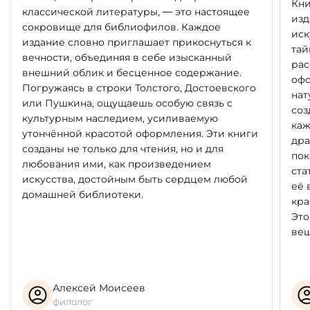
Кни
классической литературы, — это настоящее
изд
сокровище для библиофилов. Каждое
иск
издание словно приглашает прикоснуться к
тай
вечности, объединяя в себе изысканный
рас
внешний облик и бесценное содержание.
офо
Погружаясь в строки Толстого, Достоевского
нат
или Пушкина, ощущаешь особую связь с
соз
культурным наследием, усиливаемую
каж
утончённой красотой оформления. Эти книги
дра
созданы не только для чтения, но и для
пок
любования ими, как произведением
ста
искусства, достойным быть сердцем любой
её 
домашней библиотеки.
кра
Это
вещ
Алексей Моисеев
филолог