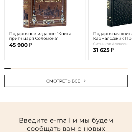
Подарочное издание "Книга
Подарочная книга
притч царя Соломона"
Кармалоджик Про
Ситникова"
Ситников Алексей
45 900
₽
31 625
₽
СМОТРЕТЬ ВСЕ
Введите e-mail и мы будем
сообщать вам о новых