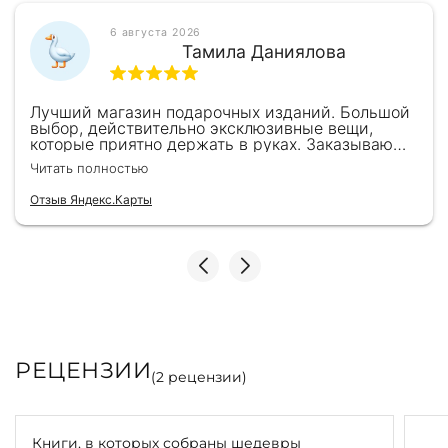
6 августа 2026
Тамила Даниялова
Лучший магазин подарочных изданий. Большой
выбор, действительно эксклюзивные вещи,
которые приятно держать в руках. Заказываю
здесь уже второй раз для бизнес-партнеров,
Читать полностью
всегда всё безупречно — от общения с
консультантами до качества самих книг.
Отзыв Яндекс.Карты
Однозначно рекомендую
РЕЦЕНЗИИ
(
2
рецензии)
Книги, в которых собраны шедевры