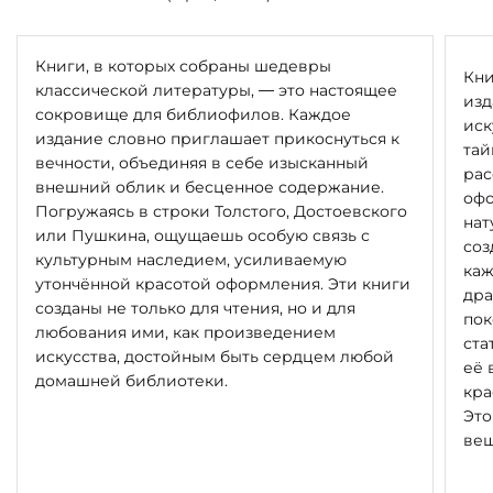
Книги, в которых собраны шедевры
Кни
классической литературы, — это настоящее
изд
сокровище для библиофилов. Каждое
иск
издание словно приглашает прикоснуться к
тай
вечности, объединяя в себе изысканный
рас
внешний облик и бесценное содержание.
офо
Погружаясь в строки Толстого, Достоевского
нат
или Пушкина, ощущаешь особую связь с
соз
культурным наследием, усиливаемую
каж
утончённой красотой оформления. Эти книги
дра
созданы не только для чтения, но и для
пок
любования ими, как произведением
ста
искусства, достойным быть сердцем любой
её 
домашней библиотеки.
кра
Это
вещ