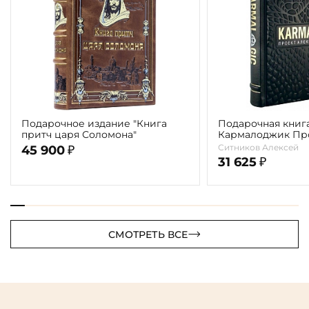
Подарочное издание "Книга
Подарочная книга
притч царя Соломона"
Кармалоджик Про
Ситникова"
Ситников Алексей
45 900
₽
31 625
₽
СМОТРЕТЬ ВСЕ