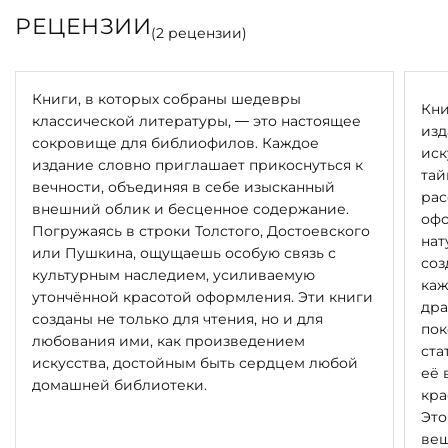
РЕЦЕНЗИИ
(
2
рецензии)
Книги, в которых собраны шедевры
Кни
классической литературы, — это настоящее
изд
сокровище для библиофилов. Каждое
иск
издание словно приглашает прикоснуться к
тай
вечности, объединяя в себе изысканный
рас
внешний облик и бесценное содержание.
офо
Погружаясь в строки Толстого, Достоевского
нат
или Пушкина, ощущаешь особую связь с
соз
культурным наследием, усиливаемую
каж
утончённой красотой оформления. Эти книги
дра
созданы не только для чтения, но и для
пок
любования ими, как произведением
ста
искусства, достойным быть сердцем любой
её 
домашней библиотеки.
кра
Это
вещ