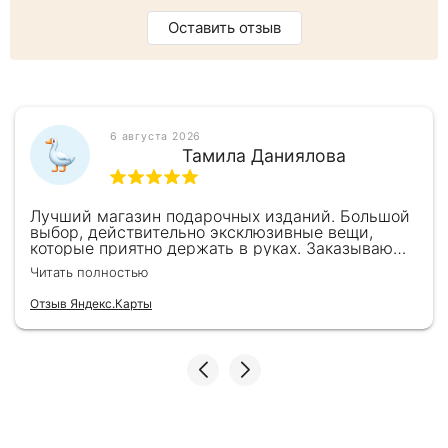
Оставить отзыв
6 августа 2026
Тамила Даниялова
Лучший магазин подарочных изданий. Большой
выбор, действительно эксклюзивные вещи,
которые приятно держать в руках. Заказываю
здесь уже второй раз для бизнес-партнеров,
Читать полностью
всегда всё безупречно — от общения с
консультантами до качества самих книг.
Отзыв Яндекс.Карты
Однозначно рекомендую