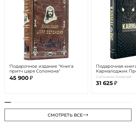
Подарочное издание "Книга
Подарочная книга
притч царя Соломона"
Кармалоджик Про
Ситникова"
Ситников Алексей
45 900
₽
31 625
₽
СМОТРЕТЬ ВСЕ