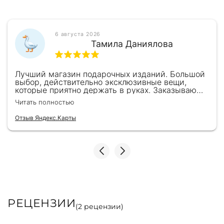
6 августа 2026
Тамила Даниялова
Лучший магазин подарочных изданий. Большой
выбор, действительно эксклюзивные вещи,
которые приятно держать в руках. Заказываю
здесь уже второй раз для бизнес-партнеров,
Читать полностью
всегда всё безупречно — от общения с
консультантами до качества самих книг.
Отзыв Яндекс.Карты
Однозначно рекомендую
РЕЦЕНЗИИ
(
2
рецензии)