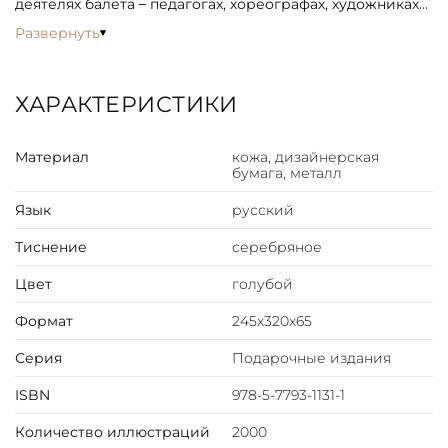
деятелях балета – педагогах, хореографах, художниках
сцены и танцовщиках. Большая глава адресована
Развернуть
детям: она содержит сказки, написанные по либретто
самых известных балетов нашей сцены.
ОПИСАНИЕ
ХАРАКТЕРИСТИКИ
Французский цельнокожаный переплет ручной работы
на шнурах. Натуральная переплетная кожа. Форзац
Материал
кожа, дизайнерская
составной на кожаной слизуре. Дизайнерская бумага.
бумага, металл
Каптал двойной наборный, ручное плетение из
шелковых нитей. Обрез торшонированный
Язык
русский
серебряной фольгой. Ляссе шелковое. Тиснение
Тиснение
серебряное
полиграфической фольгой.
Цвет
голубой
Формат
245х320х65
Серия
Подарочные издания
ISBN
978-5-7793-1131-1
Количество иллюстраций
2000