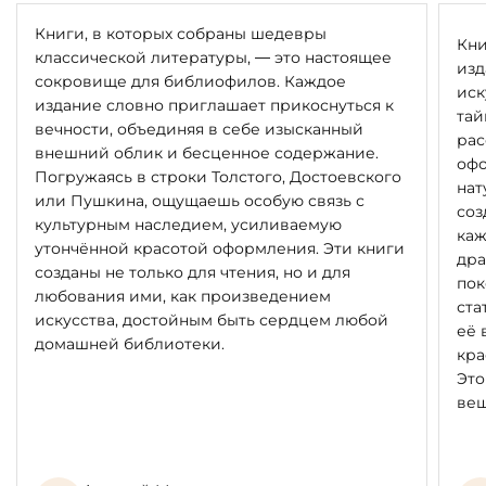
Книги, в которых собраны шедевры
Кни
классической литературы, — это настоящее
изд
сокровище для библиофилов. Каждое
иск
издание словно приглашает прикоснуться к
тай
вечности, объединяя в себе изысканный
рас
внешний облик и бесценное содержание.
офо
Погружаясь в строки Толстого, Достоевского
нат
или Пушкина, ощущаешь особую связь с
соз
культурным наследием, усиливаемую
каж
утончённой красотой оформления. Эти книги
дра
созданы не только для чтения, но и для
пок
любования ими, как произведением
ста
искусства, достойным быть сердцем любой
её 
домашней библиотеки.
кра
Это
вещ