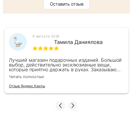
Оставить отзыв
6 августа 2026
Тамила Даниялова
Лучший магазин подарочных изданий. Большой
выбор, действительно эксклюзивные вещи,
которые приятно держать в руках. Заказываю
здесь уже второй раз для бизнес-партнеров,
Читать полностью
всегда всё безупречно — от общения с
консультантами до качества самих книг.
Отзыв Яндекс.Карты
Однозначно рекомендую