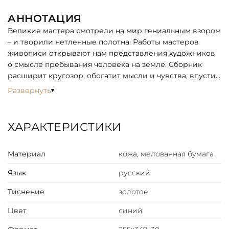
АННОТАЦИЯ
Великие мастера смотрели на мир гениальным взором
– и творили нетленные полотна. Работы мастеров
живописи открывают нам представления художников
о смысле пребывания человека на земле. Сборник
расширит кругозор, обогатит мысли и чувства, впустив
в них невероятное разнообразие красок и смысловую
Развернуть
палитру полотен, выполненных гениальными
мастерами. Объемный труд, в котором есть место
картинам мастеров живописи многих стран.
ХАРАКТЕРИСТИКИ
ОПИСАНИЕ
Материал
кожа, мелованная бумага
Переплет ручной работы. Натуральная переплетная
кожа. Цвет синий. Каптал из шелковых нитей. Ляссе
Язык
русский
шелковое. Обрез торшонированный золотой фольгой.
Украшение переплета: тиснение полиграфической
Тиснение
золотое
фольгой, полиграфическая вставка.
Цвет
синий