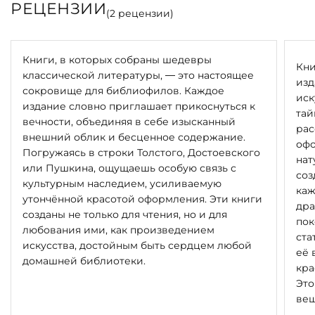
РЕЦЕНЗИИ
(
2
рецензии)
Книги, в которых собраны шедевры
Кни
классической литературы, — это настоящее
изд
сокровище для библиофилов. Каждое
иск
издание словно приглашает прикоснуться к
тай
вечности, объединяя в себе изысканный
рас
внешний облик и бесценное содержание.
офо
Погружаясь в строки Толстого, Достоевского
нат
или Пушкина, ощущаешь особую связь с
соз
культурным наследием, усиливаемую
каж
утончённой красотой оформления. Эти книги
дра
созданы не только для чтения, но и для
пок
любования ими, как произведением
ста
искусства, достойным быть сердцем любой
её 
домашней библиотеки.
кра
Это
вещ