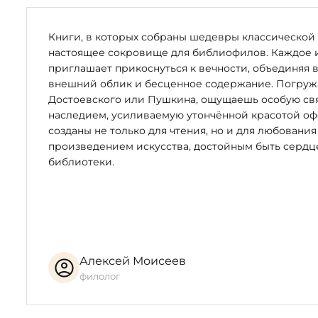
Нагаш (1393–1470-е), Константин Ерзнкаци (1250–1320), 
Крымеци (1620–1683), Нагаш Овнатан (1661–1722), Петрос
Саят-Нова (1712–1795).
Книги, в которых собраны шедевры классической 
настоящее сокровище для библиофилов. Каждое 
Перевод на русский язык — В. Брюсов, Н. Гребнев, М. К
приглашает прикоснуться к вечности, объединяя 
внешний облик и бесценное содержание. Погружая
В работе над изданием принимали участие:
Достоевского или Пушкина, ощущаешь особую свя
наследием, усиливаемую утончённой красотой оф
Автор иллюстраций, буквиц, дизайна переплёта книг
созданы не только для чтения, но и для любования
Григорьев Печать текста — Руслан Князев Вышивка н
произведением искусства, достойным быть серд
работы — Андрей Куликов Редактор и корректор армя
библиотеки.
ИСПОЛНЕНИЕ
Художественный переплёт книги выполнен с примене
Марины Азизян.
Алексей Моисеев
Каждый экземпляр тиража хранится в футляре, декор
филолог
25 нумерованных экземпляров, подписанных художнико