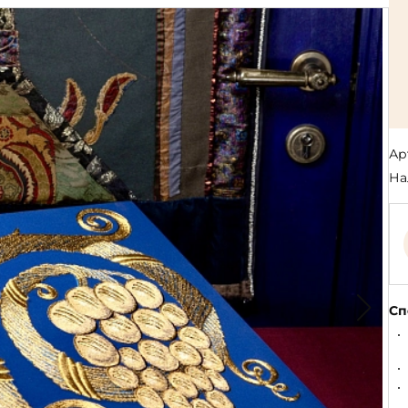
Религия
Спорт и Хобби
на
Путешествия и
Сказки. Басни. Фольклор
открытия
Тайные сообще
ры к
мистика, эзот
Словари. Энциклопедии
Религия
 Рыбалка
Транспорт
оль
Репринты
Экономика и 
Россия и Символика РФ
Энциклопедии
Ар
Сатира и Юмор
Словари
На
и
ка
Сп