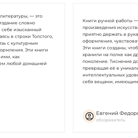
Нерсес Мокаци (XVI–XVII вв.), Нерсес Шнорали (1102–1173), М
 Капанци (1700–1784), Багдасар Дпир (1683–1768), Наапет Куча
литературы, — это
Книги ручной работы — 
издание словно
произведения искусства
узмин, Л. Мкртчян, М. Лозинский.
в себе изысканный
приятно держать в рука
сь в строки Толстого,
оформления, чувствоват
зь с культурным
Эти книги созданы, что
ормления. Эти книги
хранили на полке как д
и, подбор стихотворений — Марина Азизян Макет книги — 
 ими, как
поколение. Тиснение до
а ткани художественной гладью — Мария Рудковская Переп
цем любой домашней
превращая её в уникал
нского текста — Роланд Аветисян
интеллектуальных удово
себя вещами, имеющим
нием текстиля и вышивки гладью по эскизам художника кн
Евгений Федор
ированном тканью.
обозреватель
м и издателем. Экземпляр № 1 хранится в собрании Госуд