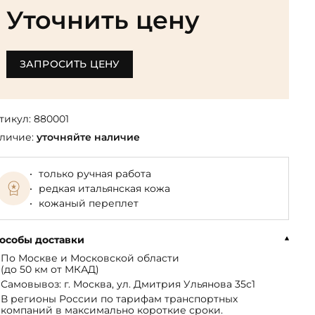
Библиотека мировой классики
общества
Уточнить цену
(БМЛ)
Книга в подарок руководителю
ства,
Экономика и финансы
Библиотека мировой
Книги в подарок на День
ерика
Юмор
литературы для детей
рождения
ЗАПРОСИТЬ ЦЕНУ
Юридические
Библиотека русской классики
Книги в подарок на Новый год
Финансы
Достоевский Ф.М. собрание
На 23 февраля
 и
сочинений
тикул:
880001
На 8 Марта
личие:
уточняйте наличие
Жюль Верн собрание
сочинений
только ручная работа
Пушкина А.С. собрание
редкая итальянская кожа
сочинений
кожаный переплет
особы доставки
По Москве и Московской области
(до 50 км от МКАД)
Самовывоз: г. Москва, ул. Дмитрия Ульянова 35с1
В регионы России по тарифам транспортных
компаний в максимально короткие сроки.