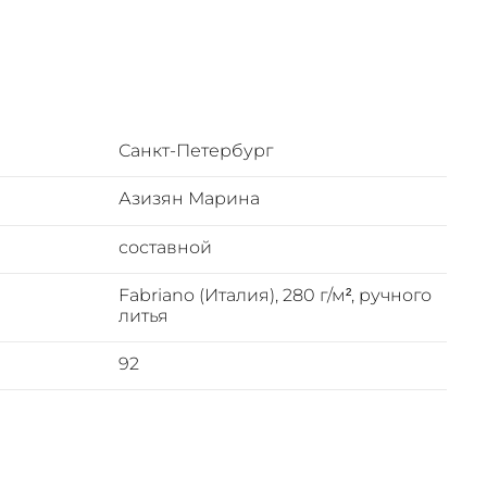
относят к
ный шедевр
, наряду с
 западной
одвижного
Санкт-Петербург
сокосными
Азизян Марина
анет и
составной
м полгода
ихами,
Fabriano (Италия), 280 г/м², ручного
литья
ия, которая
92
ия он
имером,
 пророк.