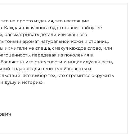
артирос
к (XVI век),
это не просто издания, это настоящие
. Каждая такая книга будто хранит тайну: её
х, рассматривать детали изысканного
ь тонкий аромат натуральной кожи и страниц.
бы их читали не спеша, смакуя каждое слово, или
рагоценность, передавая из поколения в
Евгений
бавляет книге статусности и индивидуальности,
лётные
ьный подарок для ценителей красоты и
льствий. Это выбор тех, кто стремится окружить
и душу и историю.
иги
ович
арственного