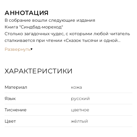
АННОТАЦИЯ
В собрание вошли следующие издания
Книга "Синдбад-мореход"
Столько загадочных чудес, с которыми любой читатель
сталкивается при чтении «Сказок тысячи и одной
ночи», вы не найдете ни в каких других сказках мира.
Развернуть
Описание приключений героев «Синдбада- морехода»,
«Волшебного коня» и «Али-Бабы и сорока
разбойников», вошедших в первый том этих сказок,
ХАРАКТЕРИСТИКИ
приведет в изумление любого читателя
неожиданностью диковинной судьбы этих людей,
Материал
кожа
воспламенит фантазию каждого ребенка,
соприкоснувшегося с этим фантастическим миром
Язык
русский
Востока.
Эти книги могут передаваться из поколения в
Тиснение
цветное
поколение в каждой семье!
Такой подарок сделает счастливым любого ребенка!
Цвет
жёлтый
Книга "Сказки 1001ночи. Шахразада и султан"
Содержание: