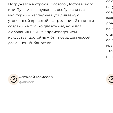
книги. Сочетание трехстороннего золотого обреза,
офо
Погружаясь в строки Толстого, Достоевского
великолепного переплета, тисненного фольгой 10
нат
или Пушкина, ощущаешь особую связь с
различных цветов, шелкового ляссе и страниц,
соз
культурным наследием, усиливаемую
украшенных рамкой из роскошных цветных
каж
утончённой красотой оформления. Эти книги
иллюстраций, завершает оформление издания,
дра
созданы не только для чтения, но и для
которое, несомненно, станет подлинной жемчужиной
пок
любования ими, как произведением
любой, даже самой изысканной, коллекции и
ста
искусства, достойным быть сердцем любой
библиотеки в мире.
её 
домашней библиотеки.
кра
Это
вещ
Алексей Моисеев
филолог