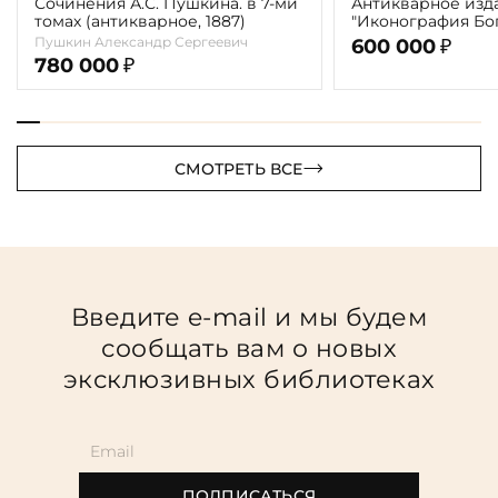
Сочинения А.С. Пушкина. в 7-ми
Антикварное изд
томах (антикварное, 1887)
"Иконография Бог
г. (в 2-х томах с 
Пушкин Александр Сергеевич
600 000
₽
автора)
780 000
₽
СМОТРЕТЬ ВСЕ
Введите e-mail и мы будем
сообщать вам о новых
эксклюзивных библиотеках
ПОДПИСАТЬСЯ