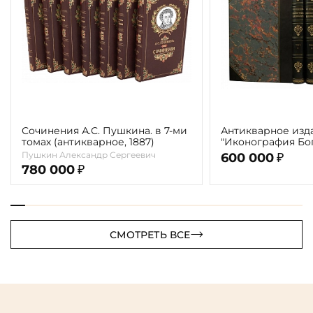
Сочинения А.С. Пушкина. в 7-ми
Антикварное изд
томах (антикварное, 1887)
"Иконография Бог
г. (в 2-х томах с 
Пушкин Александр Сергеевич
600 000
₽
автора)
780 000
₽
СМОТРЕТЬ ВСЕ