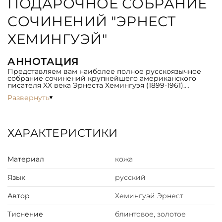
ПОДАРОЧНОЕ СОБРАНИЕ
СОЧИНЕНИЙ "ЭРНЕСТ
ХЕМИНГУЭЙ"
АННОТАЦИЯ
Представляем вам наиболее полное русскоязычное
собрание сочинений крупнейшего американского
писателя XX века Эрнеста Хемингуэя (1899-1961).
Развернуть
ОФОРМЛЕНИЕ
Ручной кожаный переплет, блоки страниц
отшлифованы и тонированы с нанесением узора.
ХАРАКТЕРИСТИКИ
Тиснение золочением, стиль оформления разработан
художниками, все материалы натуральные, высшего
качества.
Материал
кожа
СОДЕРЖАНИЕ
Том 1: «В наше время», «Фиеста», «Вешние воды»,
Язык
русский
«Мужчины без женщин» классика американской
литературы XX века Эрнеста Хемингуэя.
Том 2: «Прощай, оружие!», «Победитель не получает
Автор
Хемингуэй Эрнест
ничего», «Пятая колонна» классика американской
литературы XX века Эрнеста Хемингуэя.
Тиснение
блинтовое, золотое
Том 3: Роман «По ком звонит колокол» классика