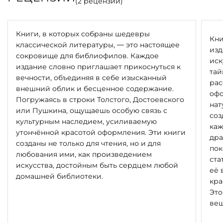
(
2
рецензии)
Книги, в которых собраны шедевры
Кни
классической литературы, — это настоящее
изд
сокровище для библиофилов. Каждое
иск
издание словно приглашает прикоснуться к
тай
вечности, объединяя в себе изысканный
рас
внешний облик и бесценное содержание.
офо
Погружаясь в строки Толстого, Достоевского
нат
или Пушкина, ощущаешь особую связь с
соз
культурным наследием, усиливаемую
каж
утончённой красотой оформления. Эти книги
дра
созданы не только для чтения, но и для
пок
любования ими, как произведением
ста
искусства, достойным быть сердцем любой
её 
домашней библиотеки.
кра
Это
вещ