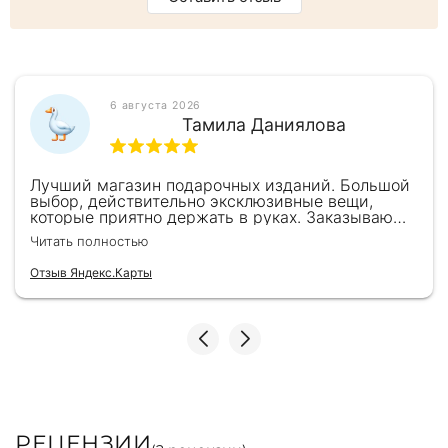
6 августа 2026
Тамила Даниялова
Лучший магазин подарочных изданий. Большой
выбор, действительно эксклюзивные вещи,
которые приятно держать в руках. Заказываю
здесь уже второй раз для бизнес-партнеров,
Читать полностью
всегда всё безупречно — от общения с
консультантами до качества самих книг.
Отзыв Яндекс.Карты
Однозначно рекомендую
РЕЦЕНЗИИ