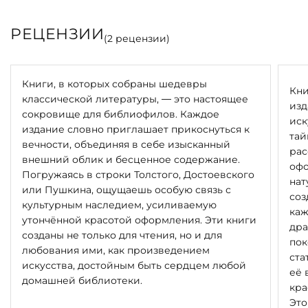
РЕЦЕНЗИИ
(
2
рецензии)
Книги, в которых собраны шедевры
Кни
классической литературы, — это настоящее
изд
сокровище для библиофилов. Каждое
иск
издание словно приглашает прикоснуться к
тай
вечности, объединяя в себе изысканный
рас
внешний облик и бесценное содержание.
офо
Погружаясь в строки Толстого, Достоевского
нат
или Пушкина, ощущаешь особую связь с
соз
культурным наследием, усиливаемую
каж
утончённой красотой оформления. Эти книги
дра
созданы не только для чтения, но и для
пок
любования ими, как произведением
ста
искусства, достойным быть сердцем любой
её 
домашней библиотеки.
кра
Это