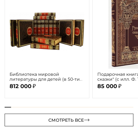
Библиотека мировой
Подарочная книг
литературы для детей (в 50-ти
сказки" (с илл. Ф.
томах 58 книг)
812 000
85 000
₽
₽
СМОТРЕТЬ ВСЕ