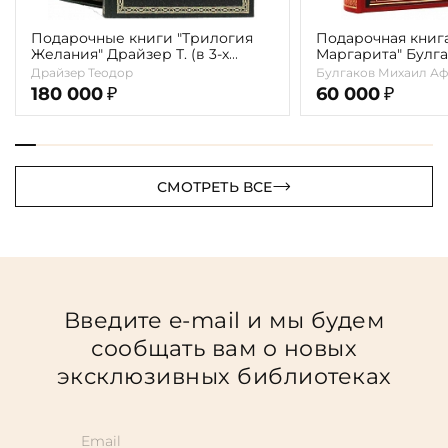
Подарочные книги "Трилогия
Подарочная книг
Желания" Драйзер Т. (в 3-х
Маргарита" Булга
томах)
Драйзер Теодор
Булгаков Михаил Аф
180 000
60 000
₽
₽
СМОТРЕТЬ ВСЕ
Введите e-mail и мы будем
сообщать вам о новых
эксклюзивных библиотеках