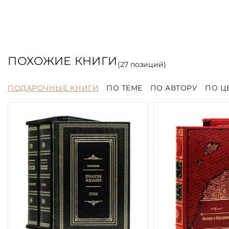
ПОХОЖИЕ КНИГИ
(
27
позиций)
ПОДАРОЧНЫЕ КНИГИ
ПО ТЕМЕ
ПО АВТОРУ
ПО Ц