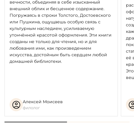
вечности, объединяя в себе изысканный
рас
внешний облик и бесценное содержание.
офо
Погружаясь в строки Толстого, Достоевского
нат
или Пушкина, ощущаешь особую связь с
соз
культурным наследием, усиливаемую
каж
утончённой красотой оформления. Эти книги
дра
созданы не только для чтения, но и для
пок
любования ими, как произведением
ста
искусства, достойным быть сердцем любой
её 
домашней библиотеки.
кра
Это
вещ
Алексей Моисеев
филолог