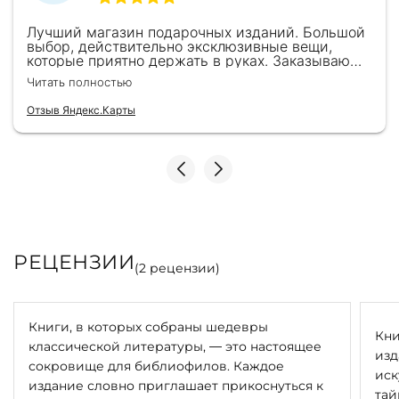
Лучший магазин подарочных изданий. Большой
выбор, действительно эксклюзивные вещи,
которые приятно держать в руках. Заказываю
здесь уже второй раз для бизнес-партнеров,
Читать полностью
всегда всё безупречно — от общения с
консультантами до качества самих книг.
Отзыв Яндекс.Карты
Однозначно рекомендую
РЕЦЕНЗИИ
(
2
рецензии)
Книги, в которых собраны шедевры
Кни
классической литературы, — это настоящее
изд
сокровище для библиофилов. Каждое
иск
издание словно приглашает прикоснуться к
тай