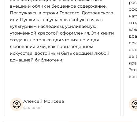
рас
внешний облик и бесценное содержание.
офо
Погружаясь в строки Толстого, Достоевского
нат
или Пушкина, ощущаешь особую связь с
соз
культурным наследием, усиливаемую
каж
утончённой красотой оформления. Эти книги
дра
созданы не только для чтения, но и для
пок
любования ими, как произведением
ста
искусства, достойным быть сердцем любой
её 
домашней библиотеки.
кра
Это
вещ
Алексей Моисеев
филолог