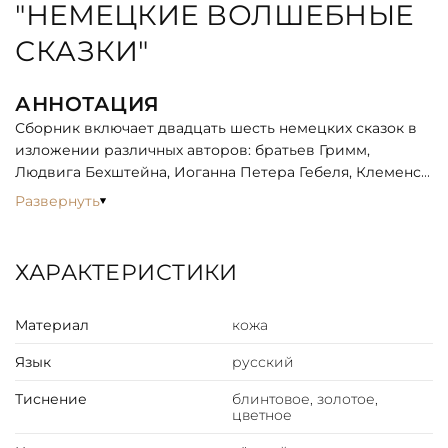
"НЕМЕЦКИЕ ВОЛШЕБНЫЕ
СКАЗКИ"
АННОТАЦИЯ
Сборник включает двадцать шесть немецких сказок в
изложении различных авторов: братьев Гримм,
Людвига Бехштейна, Иоганна Петера Гебеля, Клеменса
Брентано, Рихарда фон Фолкман-Леандера, Вильгельма
Развернуть
Гауфа и Джамбаттисты Базиле. Сюжеты многих из них
знакомы российским читателям, другие сказки менее
известны. Все сказки сборника проиллюстрированы
ХАРАКТЕРИСТИКИ
великолепными цветными рисунками признанного
мастера книжной иллюстрации — немецкого
Материал
кожа
художника Александра Зика.
Язык
русский
ОПИСАНИЕ
Классический европейский переплёт ручной работы
Тиснение
блинтовое, золотое,
цветное
из натуральной кожи.
Форзац из дизайнерской бумаги Malmero с тиснением