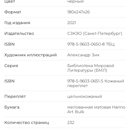
Цвет
чёрный
орнамента золотой фольгой.
6 бинтов на корешке, ручной обработки.
Формат
180х247х26
Каптал золотой из натуральной кожи.
Год издания
2021
Обрез блока - золото с торшонированием.
Тиснение блинтовое, золотой и цветной фольгой.
Издательство
СЗКЭО (Санкт-Петербург)
Ляссе.
Инкрустация кожаной вставкой с полноцветной
ISBN
978-5-9603-0650-8 7БЦ
печатью.
Художник иллюстраций
Александр Зик
Вес 860г
Серия
Библиотека Мировой
Литературы (БМЛ)
ISBN
978-5-9603-0651-5 Кожаный
переплет
Переплёт
цельнокожаный
Бумага
мелованная матовая Hanno
Art Bulk
Количество страниц
232