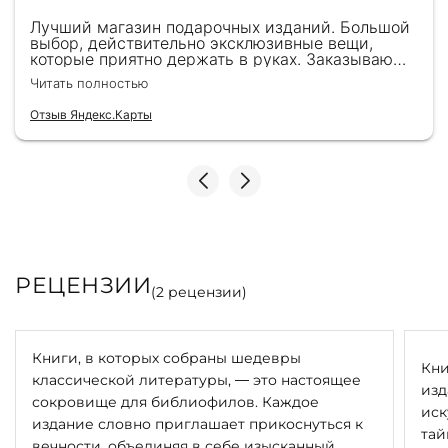
Лучший магазин подарочных изданий. Большой
выбор, действительно эксклюзивные вещи,
которые приятно держать в руках. Заказываю
здесь уже второй раз для бизнес-партнеров,
Читать полностью
всегда всё безупречно — от общения с
консультантами до качества самих книг.
Отзыв Яндекс.Карты
Однозначно рекомендую
РЕЦЕНЗИИ
(
2
рецензии)
Книги, в которых собраны шедевры
Кни
классической литературы, — это настоящее
изд
сокровище для библиофилов. Каждое
иск
издание словно приглашает прикоснуться к
тай
вечности, объединяя в себе изысканный