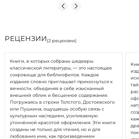
Автор иллюстраций — Рашид Доминов
Автор иранской каллиграфии — Бахман Панахи
Макет книги, вёрстка текста — Евгений Григорьев
Дизайн переплёта и пошуар — Елена Шнайдер
Печать текста — Сергей Яшин, Руслан Князев
РЕЦЕНЗИИ
Переплётные работы — Андрей Дёгтев, Андрей
(
2
рецензии)
Куликов
Корректор — Наталья Нестерова
Авторы переводов стихотворений — Евгений
Книги, в которых собраны шедевры
Кни
Дунаевский, Константин Липскеров, Александр
классической литературы, — это настоящее
изд
Кочетков, Владимир Державин, Заринэ Джандосова,
сокровище для библиофилов. Каждое
иск
Семён Липкин, Герман Плисецкий
издание словно приглашает прикоснуться к
тай
Научный консультант — Алексей Хисматулин
вечности, объединяя в себе изысканный
рас
внешний облик и бесценное содержание.
офо
ИСПОЛНЕНИЕ
Погружаясь в строки Толстого, Достоевского
нат
или Пушкина, ощущаешь особую связь с
соз
25 нумерованных экземпляров, подписанных издателем
культурным наследием, усиливаемую
каж
и художниками. Экземпляр № 1 хранится в собрании
утончённой красотой оформления. Эти книги
дра
Государственного Эрмитажа.
созданы не только для чтения, но и для
пок
любования ими, как произведением