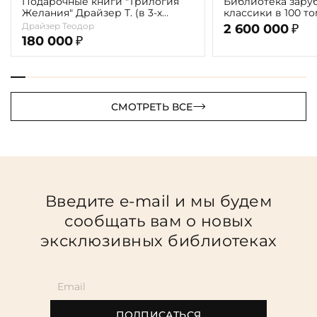
Подарочные книги "Трилогия
Библиотека зару
Желания" Драйзер Т. (в 3-х
классики в 100 томах («R
томах)
Verde»)
Драйзер Теодор
2 600 000
₽
180 000
₽
СМОТРЕТЬ ВСЕ
Введите e-mail и мы будем
сообщать вам о новых
эксклюзивных библиотеках
ПОДПИСАТЬСЯ