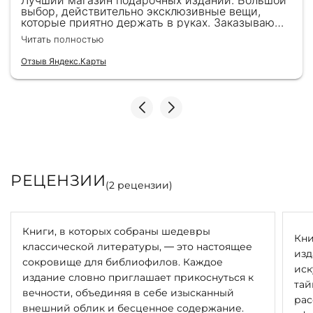
Лучший магазин подарочных изданий. Большой
выбор, действительно эксклюзивные вещи,
которые приятно держать в руках. Заказываю
здесь уже второй раз для бизнес-партнеров,
Читать полностью
всегда всё безупречно — от общения с
консультантами до качества самих книг.
Отзыв Яндекс.Карты
Однозначно рекомендую
РЕЦЕНЗИИ
(
2
рецензии)
Книги, в которых собраны шедевры
Кни
классической литературы, — это настоящее
изд
сокровище для библиофилов. Каждое
иск
издание словно приглашает прикоснуться к
тай
вечности, объединяя в себе изысканный
рас
внешний облик и бесценное содержание.