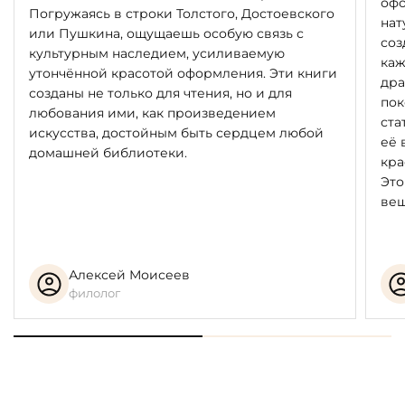
офо
Погружаясь в строки Толстого, Достоевского
нат
или Пушкина, ощущаешь особую связь с
соз
культурным наследием, усиливаемую
каж
утончённой красотой оформления. Эти книги
дра
созданы не только для чтения, но и для
пок
любования ими, как произведением
ста
искусства, достойным быть сердцем любой
её 
домашней библиотеки.
кра
Это
вещ
Алексей Моисеев
филолог