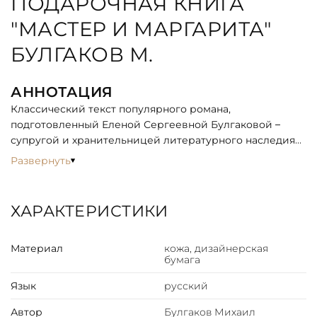
ПОДАРОЧНАЯ КНИГА
"МАСТЕР И МАРГАРИТА"
БУЛГАКОВ М.
АННОТАЦИЯ
Классический текст популярного романа,
подготовленный Еленой Сергеевной Булгаковой –
супругой и хранительницей литературного наследия
Мастера, не нуждается в дополнительном
Развернуть
представлении. Замечательные изображения
известных персонажей и знаменитых сцен
приковывают взгляд и несут яркую дополнительную
ХАРАКТЕРИСТИКИ
эмоциональную нагрузку. Гармоничное соединение
мистического текста романа и роскошного
Материал
кожа, дизайнерская
оформления подарит читателям неповторимое
бумага
удовольствие.
Язык
русский
ОПИСАНИЕ
Автор
Булгаков Михаил
Цельнокожаный переплёт ручной работы, украшен