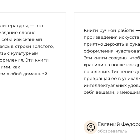
литературы, — это
Книги ручной работы — 
издание словно
произведения искусства
в себе изысканный
приятно держать в рука
сь в строки Толстого,
оформления, чувствоват
зь с культурным
Эти книги созданы, что
ормления. Эти книги
хранили на полке как д
 ими, как
поколение. Тиснение до
цем любой домашней
превращая её в уникал
интеллектуальных удово
себя вещами, имеющим
Евгений Федор
обозреватель