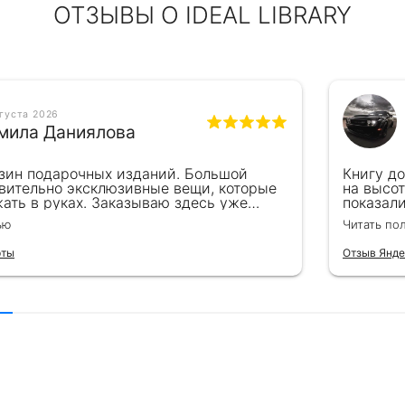
ОТЗЫВЫ О IDEAL LIBRARY
вгуста 2026
мила Даниялова
зин подарочных изданий. Большой
Книгу д
вительно эксклюзивные вещи, которые
на высот
ать в руках. Заказываю здесь уже
показал
ля бизнес-партнеров, всегда всё
подароче
ью
Читать по
 от общения с консультантами до
их книг. Однозначно рекомендую
рты
Отзыв Янде