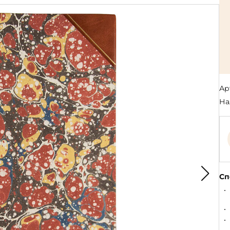
Религия
Спорт и Хобби
на
Путешествия и
Сказки. Басни. Фольклор
открытия
Тайные сообще
ры к
мистика, эзот
Словари. Энциклопедии
Религия
 Рыбалка
Транспорт
оль
Репринты
Экономика и 
Россия и Символика РФ
Энциклопедии
Ар
Сатира и Юмор
Словари
На
и
ка
Сп