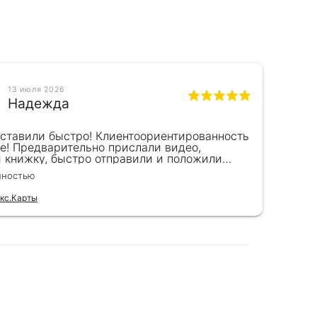
13 июля 2026
Надежда
оставили быстро! Клиентоориентированность
Кра
е! Предварительно прислали видео,
сот
и книжку, быстро отправили и положили
пок
к) Спасибо!!!
вел
лностью
Чита
для
кс.Карты
Отзы