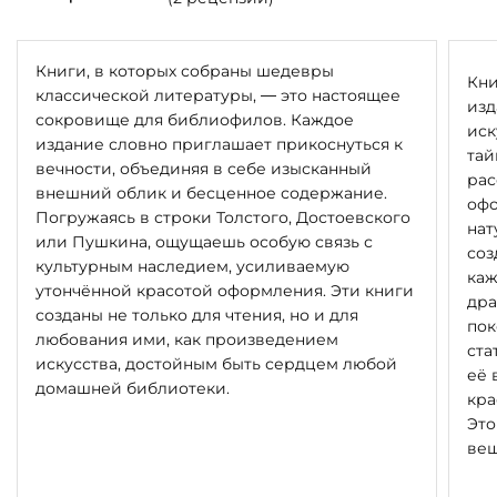
Книги, в которых собраны шедевры
Кни
классической литературы, — это настоящее
изд
сокровище для библиофилов. Каждое
иск
издание словно приглашает прикоснуться к
тай
вечности, объединяя в себе изысканный
рас
внешний облик и бесценное содержание.
офо
Погружаясь в строки Толстого, Достоевского
нат
или Пушкина, ощущаешь особую связь с
соз
культурным наследием, усиливаемую
каж
утончённой красотой оформления. Эти книги
дра
созданы не только для чтения, но и для
пок
любования ими, как произведением
ста
искусства, достойным быть сердцем любой
её 
домашней библиотеки.
кра
Это
вещ