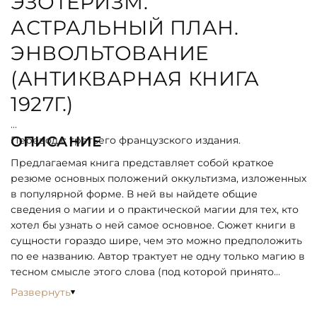
ЭЗОТЕРИЗМ.
АСТРАЛЬНЫЙ ПЛАН.
ЭНВОЛЬТОВАНИЕ
(АНТИКВАРНАЯ КНИГА
1927Г.)
ОПИСАНИЕ
Перевод с третьего французского издания.
Предлагаемая книга представляет собой краткое
резюме основных положений оккультизма, изложенных
в популярной форме. В ней вы найдете общие
сведения о магии и о практической магии для тех, кто
хотел бы узнать о ней самое основное. Сюжет книги в
сущности гораздо шире, чем это можно предположить
по ее названию. Автор трактует не одну только магию в
тесном смысле этого слова (под которой принято
обычно разуметь изучение астральных сил и
Развернуть
управление ими), но касается всей вообще области