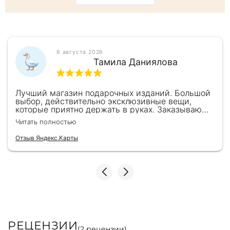
6 августа 2026
Тамила Даниялова
Лучший магазин подарочных изданий. Большой
выбор, действительно эксклюзивные вещи,
которые приятно держать в руках. Заказываю
здесь уже второй раз для бизнес-партнеров,
Читать полностью
всегда всё безупречно — от общения с
консультантами до качества самих книг.
Отзыв Яндекс.Карты
Однозначно рекомендую
РЕЦЕНЗИИ
(
2
рецензии)