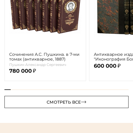
Сочинения А.С. Пушкина. в 7-ми
Антикварное изд
томах (антикварное, 1887)
"Иконография Бог
г. (в 2-х томах с 
Пушкин Александр Сергеевич
600 000
₽
автора)
780 000
₽
СМОТРЕТЬ ВСЕ